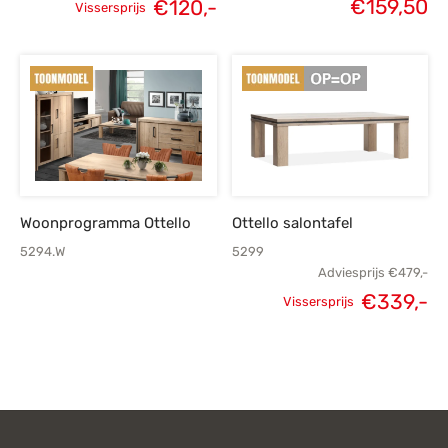
€
159,50
€
120,-
Vissersprijs
Oorspronkelijke
Huidige
prijs was:
prijs is:
€299,-.
€120,-.
Woonprogramma Ottello
Ottello salontafel
5294.W
5299
Adviesprijs
€
479,-
€
339,-
Vissersprijs
Oorspronkelijke
H
prijs was:
p
€479,-.
€