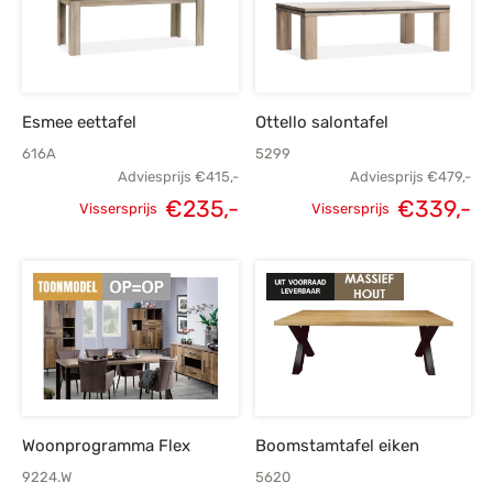
Esmee eettafel
Ottello salontafel
616A
5299
Adviesprijs
€
415,-
Adviesprijs
€
479,-
€
235,-
€
339,-
Vissersprijs
Vissersprijs
Oorspronkelijke
Huidige
Oorspronkelijke
H
prijs was:
prijs is:
prijs was:
p
€415,-.
€235,-.
€479,-.
€
Woonprogramma Flex
Boomstamtafel eiken
9224.W
5620