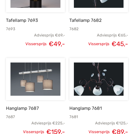
Tafellamp 7693
Tafellamp 7682
7693
7682
Adviesprijs
€
69,-
Adviesprijs
€
65,-
€
49,-
€
45,-
Vissersprijs
Vissersprijs
Oorspronkelijke
Huidige
Oorspronkelijke
H
prijs was:
prijs is:
prijs was:
p
€69,-.
€49,-.
€65,-.
Hanglamp 7687
Hanglamp 7681
7687
7681
Adviesprijs
€
225,-
Adviesprijs
€
125,-
€
159,-
€
89,-
Vissersprijs
Vissersprijs