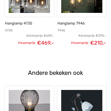
Hanglamp 4735
Hanglamp 7946
4735
7946
Adviesprijs
€
659,-
Adviesprijs
€
295,-
€
469,-
€
210,-
Vissersprijs
Vissersprijs
Oorspronkelijke
Huidige
Oorspronkelijke
H
prijs was:
prijs is:
prijs was:
p
€659,-.
€469,-.
€295,-.
€
Andere bekeken ook