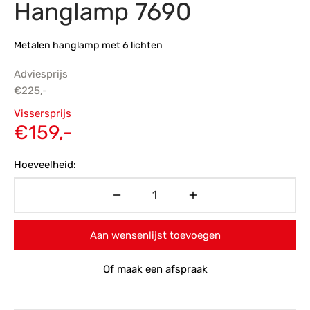
Hanglamp 7690
s
amerbank
eubelen
table
planken
en Toonmodellen
bekleding
dex PVC
et- en montageservice
Metalen hanglamp met 6 lichten
programma’s
nmeubelen
ichting toonmodel
ett PVC
Adviesprijs
€
225,-
chting
Oorspronkelijke
Vissersprijs
ratie
prijs was:
Huidige
€
159,-
€225,-.
prijs is:
modellen
Hoeveelheid:
€159,-.
Aan wensenlijst toevoegen
Of maak een afspraak