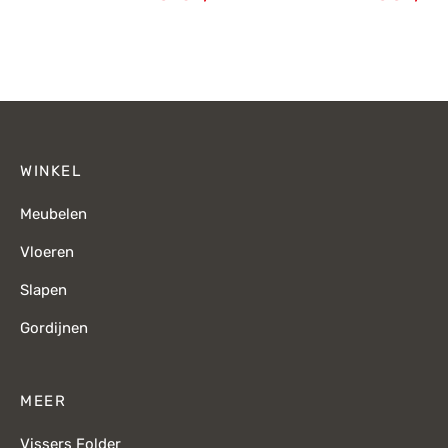
Oorspronkelijke
Huidige
Oorspronkelijke
H
prijs was:
prijs is:
prijs was:
p
€225,-.
€159,-.
€125,-.
WINKEL
Meubelen
Vloeren
Slapen
Gordijnen
MEER
Vissers Folder