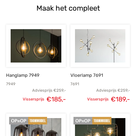
Maak het compleet
Hanglamp 7949
Vloerlamp 7691
7949
7691
Adviesprijs
€
259,-
Adviesprijs
€
259,-
€
185,-
€
189,-
Vissersprijs
Vissersprijs
Oorspronkelijke
Huidige
Oorspronkelijke
H
prijs was:
prijs is:
prijs was:
p
€259,-.
€185,-.
€259,-.
€