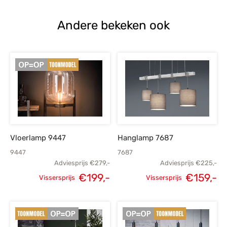
€65,-.
€45,-.
€319,-.
€
Andere bekeken ook
Vloerlamp 9447
Hanglamp 7687
9447
7687
Adviesprijs
€
279,-
Adviesprijs
€
225,-
€
199,-
€
159,-
Vissersprijs
Vissersprijs
Oorspronkelijke
Huidige
Oorspronkelijke
H
prijs was:
prijs is:
prijs was:
p
€279,-.
€199,-.
€225,-.
€