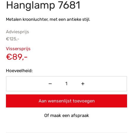
Hanglamp 7681
s
amerbank
eubelen
table
planken
en Toonmodellen
bekleding
dex PVC
et- en montageservice
Metalen kroonluchter, met een antieke stijl.
programma’s
nmeubelen
ichting toonmodel
ett PVC
Adviesprijs
€
125,-
chting
Oorspronkelijke
Vissersprijs
ratie
prijs was:
Huidige
€
89,-
€125,-.
prijs is:
modellen
Hoeveelheid:
€89,-.
Aan wensenlijst toevoegen
Of maak een afspraak