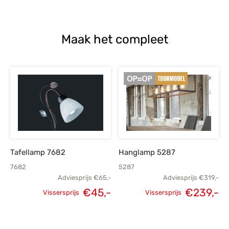
Maak het compleet
Tafellamp 7682
Hanglamp 5287
7682
5287
Adviesprijs
€
65,-
Adviesprijs
€
319,-
€
45,-
€
239,-
Vissersprijs
Vissersprijs
Oorspronkelijke
Huidige
Oorspronkelijke
H
prijs was:
prijs is:
prijs was:
p