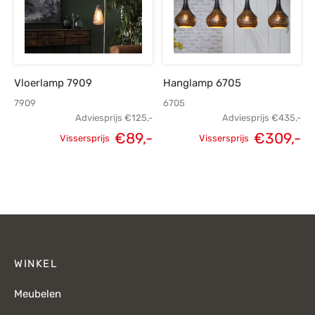
Vloerlamp 7909
Hanglamp 6705
7909
6705
Adviesprijs
€
125,-
Adviesprijs
€
435,-
€
89,-
€
309,-
Vissersprijs
Vissersprijs
Oorspronkelijke
Huidige
Oorspronkelijke
H
prijs was:
prijs is:
prijs was:
p
€125,-.
€89,-.
€435,-.
€
WINKEL
Meubelen