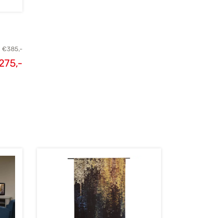
s
€
385,-
275,-
elijke
Huidige
s was:
prijs is:
85,-.
€275,-.