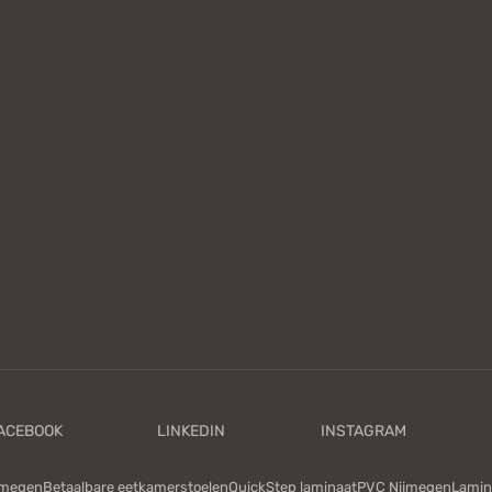
jmegen
Betaalbare eetkamerstoelen
QuickStep laminaat
PVC Nijmegen
Lamin