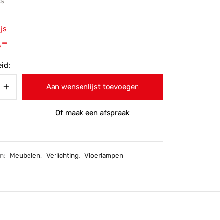
js
ronkelijke
ijs
 was:
Huidige
,-
-.
prijs is:
id:
€279,-.
Aan wensenlijst toevoegen
Of maak een afspraak
ën:
Meubelen
,
Verlichting
,
Vloerlampen