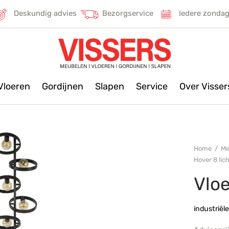
Deskundig advies
Bezorgservice
Iedere zonda
Vloeren
Gordijnen
Slapen
Service
Over Visse
Home
/
Me
Hover 8 lic
Vloe
industriël