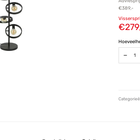
Adviespri
€
389,-
Oorsp
Visserspr
prijs
€
279
€389,
Hoeveelhe
Categorie