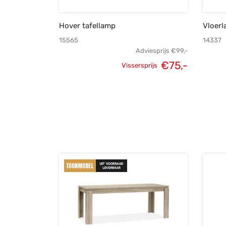
Hover tafellamp
Vloer
15565
14337
Adviesprijs
€
99,-
€
75,-
Vissersprijs
Oorspronkelijke
Huidige
prijs was:
prijs is:
€99,-.
€75,-.