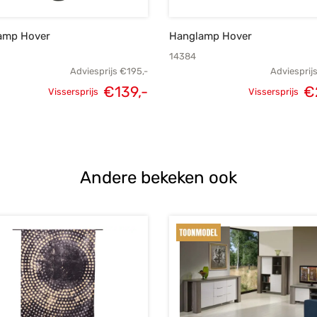
lamp Hover
Hanglamp Hover
14384
Adviesprijs
€
195,-
Adviesprij
€
139,-
€
Vissersprijs
Vissersprijs
Oorspronkelijke
Huidige
Oorspronk
prijs was:
prijs is:
prij
€195,-.
€139,-.
€3
Andere bekeken ook