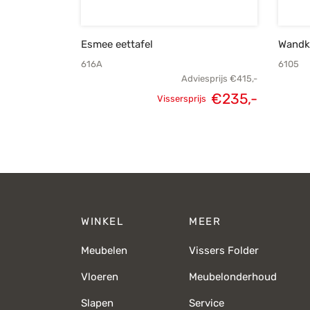
Esmee eettafel
Wandkl
616A
6105
Adviesprijs
€
415,-
€
235,-
Vissersprijs
Oorspronkelijke
Huidige
prijs was:
prijs is:
€415,-.
€235,-.
WINKEL
MEER
Meubelen
Vissers Folder
Vloeren
Meubelonderhoud
Slapen
Service