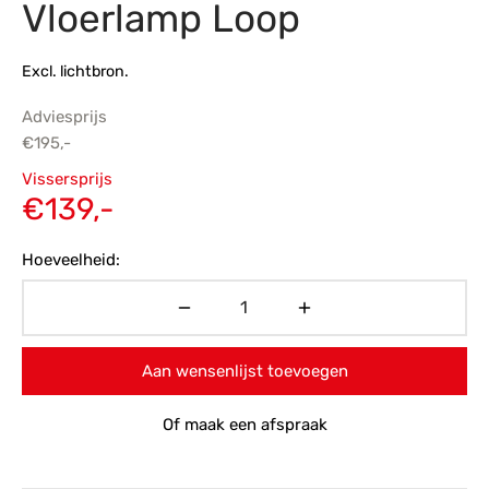
Vloerlamp Loop
s
amerbank
eubelen
table
planken
en Toonmodellen
bekleding
dex PVC
et- en montageservice
Excl. lichtbron.
programma’s
nmeubelen
ichting toonmodel
ett PVC
Adviesprijs
€
195,-
chting
Oorspronkelijke
Vissersprijs
ratie
prijs was:
Huidige
€
139,-
€195,-.
prijs is:
modellen
Hoeveelheid:
€139,-.
Aan wensenlijst toevoegen
Of maak een afspraak