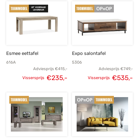
Esmee eettafel
Expo salontafel
616A
5306
Adviesprijs
€
415,-
Adviesprijs
€
749,-
€
235,-
€
535,-
Vissersprijs
Vissersprijs
Oorspronkelijke
Huidige
Oorspronkelijke
H
prijs was:
prijs is:
prijs was:
p
€415,-.
€235,-.
€749,-.
€