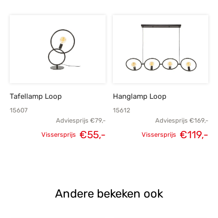
Tafellamp Loop
Hanglamp Loop
15607
15612
Adviesprijs
€
79,-
Adviesprijs
€
169,-
€
55,-
€
119,-
Vissersprijs
Vissersprijs
Oorspronkelijke
Huidige
Oorspronkelijke
H
prijs was:
prijs is:
prijs was:
p
€79,-.
€55,-.
€169,-.
Andere bekeken ook