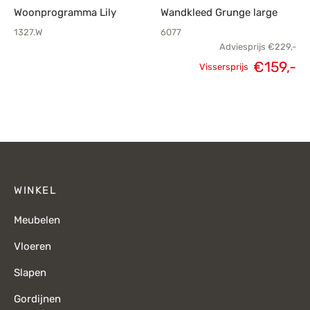
Woonprogramma Lily
Wandkleed Grunge large
1327.W
6077
Adviesprijs
€
229,-
€
159,-
Vissersprijs
Oorspronkelijke
H
prijs was:
p
€229,-.
€
WINKEL
Meubelen
Vloeren
Slapen
Gordijnen