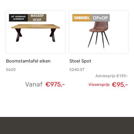
Oorspronkelijke
Huidige
Oorspronkelijke
H
prijs was:
prijs is:
prijs was:
p
€119,-.
€80,-.
€479,-.
€
Boomstamtafel eiken
Stoel Spot
5620
5240.ST
Adviesprijs
€
139,-
Vanaf
€
975,-
Oorspronkelijke
H
€
95,-
Vissersprijs
prijs was:
p
€139,-.