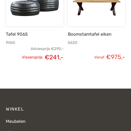
Tafel 9065
Boomstamtafel eiken
9065
5620
Adviesprijs
€
295,-
€
975,-
€
241,-
Vissersprijs
Vanaf
Oorspronkelijke
Huidige
prijs was:
prijs is:
€295,-.
€241,-.
WINKEL
Meubelen