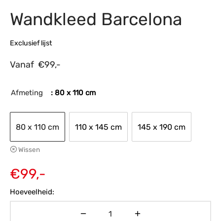
Wandkleed Barcelona
s
amerbank
eubelen
table
planken
en Toonmodellen
bekleding
dex PVC
et- en montageservice
Exclusief lijst
programma’s
nmeubelen
ichting toonmodel
ett PVC
Vanaf
€
99,-
chting
ratie
Afmeting
: 80 x 110 cm
modellen
80 x 110 cm
110 x 145 cm
145 x 190 cm
Wissen
€
99,-
Hoeveelheid: