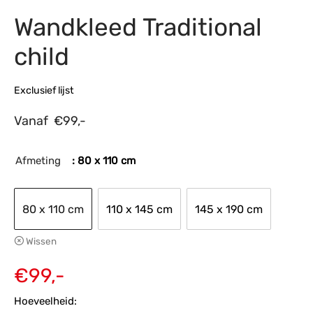
Wandkleed Traditional
s
amerbank
eubelen
table
planken
en Toonmodellen
bekleding
dex PVC
et- en montageservice
child
programma’s
nmeubelen
ichting toonmodel
ett PVC
Exclusief lijst
chting
Vanaf
€
99,-
ratie
modellen
Afmeting
: 80 x 110 cm
80 x 110 cm
110 x 145 cm
145 x 190 cm
Wissen
€
99,-
Hoeveelheid: