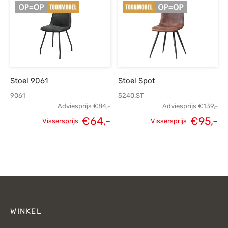
Stoel 9061
Stoel Spot
9061
5240.ST
Adviesprijs
€
84,-
Adviesprijs
€
139,-
Oorspronkelijke
H
€
64,-
€
95,-
Vissersprijs
Vissersprijs
Oorspronkelijke
Huidige
prijs was:
p
prijs was:
prijs is:
€139,-.
€84,-.
€64,-.
WINKEL