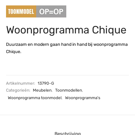
s
amerbank
eubelen
table
planken
en Toonmodellen
bekleding
dex PVC
et- en montageservice
Woonprogramma Chique
programma’s
nmeubelen
ichting toonmodel
ett PVC
chting
Duurzaam en modern gaan hand in hand bij woonprogramma
Chique.
ratie
modellen
Artikelnummer:
13790-G
Categorieën:
Meubelen
,
Toonmodellen
,
Woonprogramma toonmodel
,
Woonprogramma's
Beschrijving