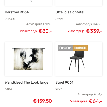
Barstoel 9064
Ottello salontafel
9064.S
5299
Adviesprijs
€
119,-
Adviesprijs
€
479,-
€
80,-
€
339,-
Vissersprijs
Vissersprijs
Oorspronkelijke
Huidige
Oorspronkelijke
H
prijs was:
prijs is:
prijs was:
p
€119,-.
€80,-.
€479,-.
€
Wandkleed The Look large
Stoel 9061
6104
9061
Adviesprijs
€
84,-
€
159,50
€
64,-
Vissersprijs
Oorspronkelijke
H