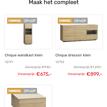
Maak het compleet
Chique wandkast klein
Chique dressoir klein
13791
13792
Adviesprijs
€
945,-
Adviesprijs
€
1.259,-
€
675,-
€
899,-
Vissersprijs
Vissersprijs
Oorspronkelijke
Huidige
Oorspronkelijke
H
prijs was:
prijs is:
prijs was:
p
€945,-.
€675,-.
€1.259,-.
€