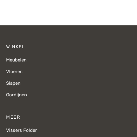
prijs was:
p
€84,-.
WINKEL
Meubelen
Vloeren
Slapen
Gordijnen
MEER
Vissers Folder