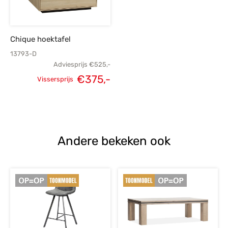
Chique hoektafel
13793-D
Adviesprijs
€
525,-
€
375,-
Vissersprijs
Oorspronkelijke
Huidige
prijs was:
prijs is:
€525,-.
€375,-.
Andere bekeken ook