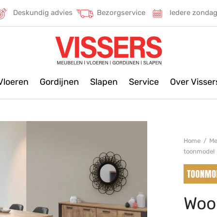
Deskundig advies
Bezorgservice
Iedere zonda
Vloeren
Gordijnen
Slapen
Service
Over Visse
Home
/
Me
toonmodel
Woo