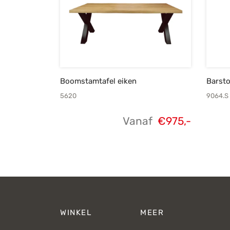
Boomstamtafel eiken
Barst
5620
9064.S
Vanaf
€
975,-
WINKEL
MEER