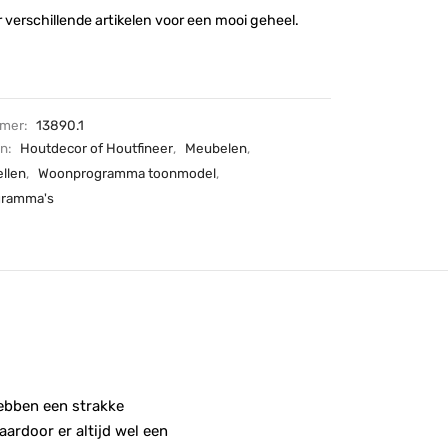
verschillende artikelen voor een mooi geheel.
mmer:
13890.1
ën:
Houtdecor of Houtfineer
,
Meubelen
,
llen
,
Woonprogramma toonmodel
,
ramma's
hebben een strakke
aardoor er altijd wel een