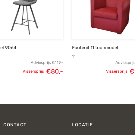
oel 9064
Fauteuil 11 toonmodel
11
Adviesprijs
€
119,-
Adviesprij
€
80,-
€
Vissersprijs
Vissersprijs
Oorspronkelijke
Huidige
Oorspronk
prijs was:
prijs is:
prij
€119,-.
€80,-.
€
CONTACT
LOCATIE