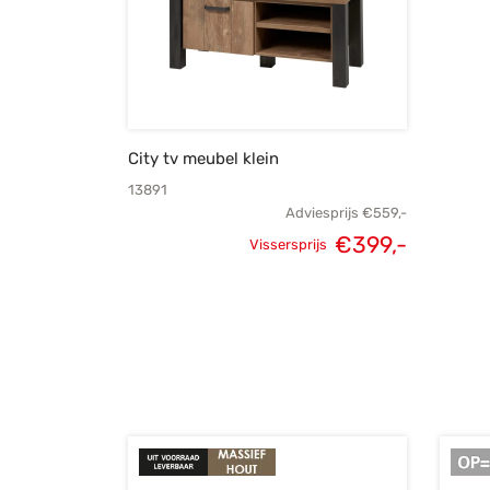
City tv meubel klein
13891
Adviesprijs
€
559,-
€
399,-
Vissersprijs
Oorspronkelijke
Huidige
prijs was:
prijs is:
€559,-.
€399,-.