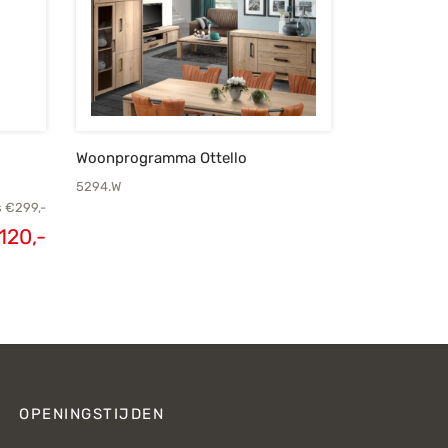
Woonprogramma Ottello
5294.W
s
€
299,-
120,-
elijke
Huidige
s was:
prijs is:
299,-.
€120,-.
OPENINGSTIJDEN