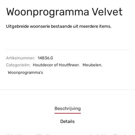
Woonprogramma Velvet
s
amerbank
eubelen
table
planken
en Toonmodellen
bekleding
dex PVC
et- en montageservice
Uitgebreide woonserie bestaande uit meerdere items.
programma’s
nmeubelen
ichting toonmodel
ett PVC
chting
ratie
Artikelnummer:
14836.G
Categorieën:
Houtdecor of Houtfineer
,
Meubelen
,
modellen
Woonprogramma's
Beschrijving
Details