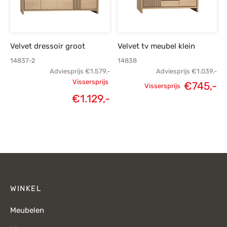
Velvet dressoir groot
Velvet tv meubel klein
14837-2
14838
Adviesprijs
€
1.579,-
Adviesprijs
€
1.039,-
Vissersprijs
€
745,-
Vissersprijs
Oorspronkelijke
Oorspronkelijke
H
€
1.129,-
Huidige
prijs was:
prijs was:
p
prijs is:
€1.579,-.
€1.039,-.
€
€1.129,-.
WINKEL
Meubelen