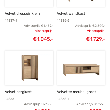
Velvet dressoir klein
Velvet wandkast
14837-1
14836-2
Adviesprijs
€
1.459,-
Adviesprijs
€
2.399,-
Vissersprijs
Vissersprijs
Oorspronkelijke
Oorspronk
€
1.045,-
€
1.729,-
Huidige
H
prijs was:
prij
prijs is:
€1.459,-.
€2.
€1.045,-.
€1
Velvet bergkast
Velvet tv meubel groot
14836
14838-1
Adviesprijs
€
2.199,-
Adviesprijs
€
1.199,-