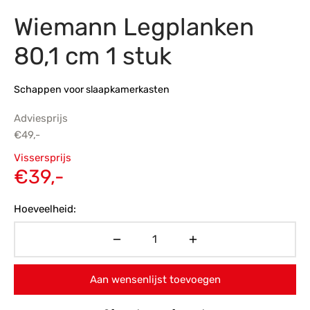
Wiemann Legplanken
s
amerbank
eubelen
table
planken
en Toonmodellen
bekleding
dex PVC
et- en montageservice
80,1 cm 1 stuk
programma’s
nmeubelen
ichting toonmodel
ett PVC
Schappen voor slaapkamerkasten
chting
Adviesprijs
ratie
€
49,-
Oorspronkelijke
Vissersprijs
modellen
prijs was:
Huidige
€
39,-
€49,-.
prijs is:
Hoeveelheid:
€39,-.
Aan wensenlijst toevoegen