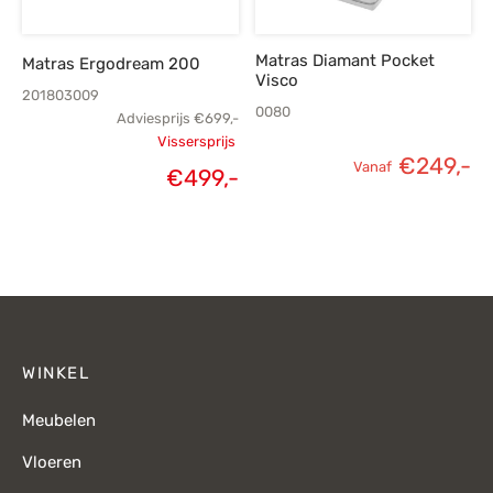
Matras Diamant Pocket
Matras Ergodream 200
Visco
201803009
0080
Adviesprijs
€
699,-
Vissersprijs
€
249,-
Oorspronkelijke
Vanaf
€
499,-
Huidige
prijs was:
prijs is:
€699,-.
€499,-.
WINKEL
Meubelen
Vloeren