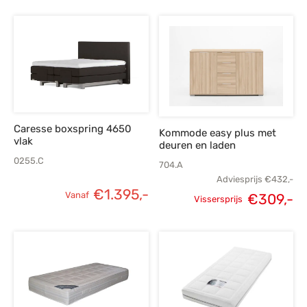
Caresse boxspring 4650
Kommode easy plus met
vlak
deuren en laden
0255.C
704.A
Adviesprijs
€
432,-
€
1.395,-
Vanaf
€
309,-
Vissersprijs
Oorspronkelijke
H
prijs was:
p
€432,-.
€