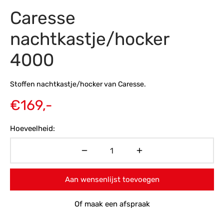
Caresse
s
amerbank
eubelen
table
planken
en Toonmodellen
bekleding
dex PVC
et- en montageservice
nachtkastje/hocker
programma’s
nmeubelen
ichting toonmodel
ett PVC
4000
chting
Stoffen nachtkastje/hocker van Caresse.
ratie
€
169,-
modellen
Hoeveelheid:
Aan wensenlijst toevoegen
Of maak een afspraak