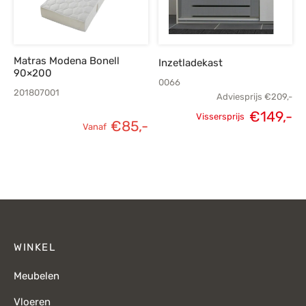
Matras Modena Bonell
Inzetladekast
90×200
0066
201807001
Adviesprijs
€
209,-
€
149,-
Vissersprijs
€
85,-
Vanaf
Oorspronkelijke
H
prijs was:
p
€209,-.
€
WINKEL
Meubelen
Vloeren