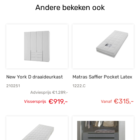
Andere bekeken ook
New York D draaideurkast
Matras Saffier Pocket Latex
210251
1222.C
Adviesprijs
€
1.289,-
€
315,-
€
919,-
Vissersprijs
Vanaf
Oorspronkelijke
Huidige
prijs was:
prijs is:
€1.289,-.
€919,-.