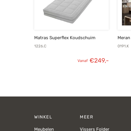
Matras Superflex Koudschuim
Meran 
1226.C
0191.K
€
249,-
Vanaf
WINKEL
MEER
Meubelen
Vissers Folder