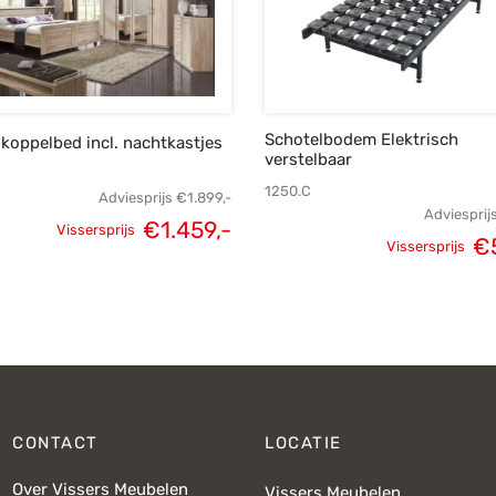
Schotelbodem Elektrisch
koppelbed incl. nachtkastjes
verstelbaar
1250.C
Adviesprijs
€
1.899,-
Adviesprij
€
1.459,-
Vissersprijs
Oorspronke
€
Oorspronkelijke
Huidige
Vissersprijs
prij
prijs was:
prijs is:
€5
€1.899,-.
€1.459,-.
CONTACT
LOCATIE
Over Vissers Meubelen
Vissers Meubelen