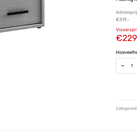
Adviespri
€
319,-
Oorsp
Visserspr
prijs
€
229
€319,
Hoeveelhe
Categorie