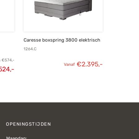
Caresse boxspring 3800 elektrisch
1264.C
s
€
574,-
€
2.395,-
Vanaf
lijke
Huidige
524,-
s was:
prijs is:
74,-.
€524,-.
OPENINGSTIJDEN
Maandag: