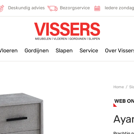
Deskundig advies
Bezorgservice
Iedere zonda
Vloeren
Gordijnen
Slapen
Service
Over Visse
Home
/
Sl
Aya
Prachtig n