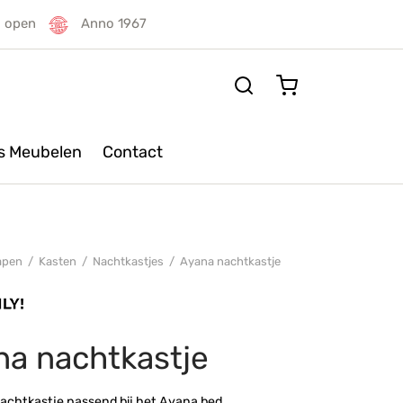
g open
Anno 1967
rs Meubelen
Contact
apen
/
Kasten
/
Nachtkastjes
/
Ayana nachtkastje
na nachtkastje
achtkastje passend bij het Ayana bed