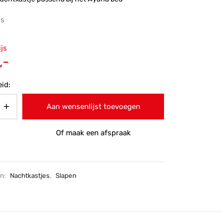
js
ronkelijke
ijs
 was:
Huidige
,-
-.
prijs is:
id:
€229,-.
Aan wensenlijst toevoegen
Of maak een afspraak
ën:
Nachtkastjes
,
Slapen