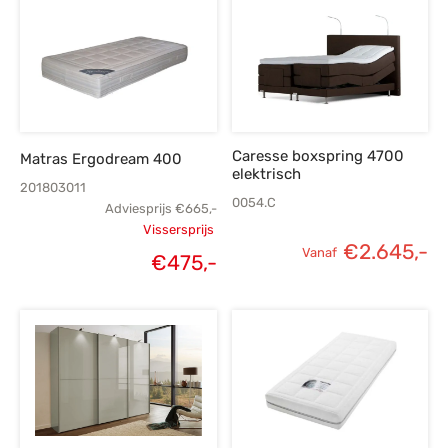
Caresse boxspring 4700
Matras Ergodream 400
elektrisch
201803011
0054.C
Adviesprijs
€
665,-
Vissersprijs
€
2.645,-
Oorspronkelijke
Vanaf
€
475,-
Huidige
prijs was:
prijs is:
€665,-.
€475,-.