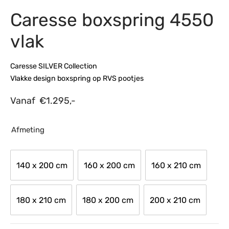
Caresse boxspring 4550
s
amerbank
eubelen
table
planken
en Toonmodellen
bekleding
dex PVC
et- en montageservice
vlak
programma’s
nmeubelen
ichting toonmodel
ett PVC
Caresse SILVER Collection
chting
Vlakke design boxspring op RVS pootjes
ratie
Vanaf
€
1.295,-
modellen
Afmeting
140 x 200 cm
160 x 200 cm
160 x 210 cm
180 x 210 cm
180 x 200 cm
200 x 210 cm