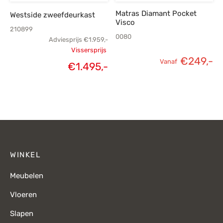
Matras Diamant Pocket
Westside zweefdeurkast
Visco
210899
0080
Adviesprijs
€
1.959,-
Vissersprijs
€
249,-
Oorspronkelijke
Vanaf
€
1.495,-
Huidige
prijs was:
prijs is:
€1.959,-.
€1.495,-.
WINKEL
Meubelen
Vloeren
Slapen