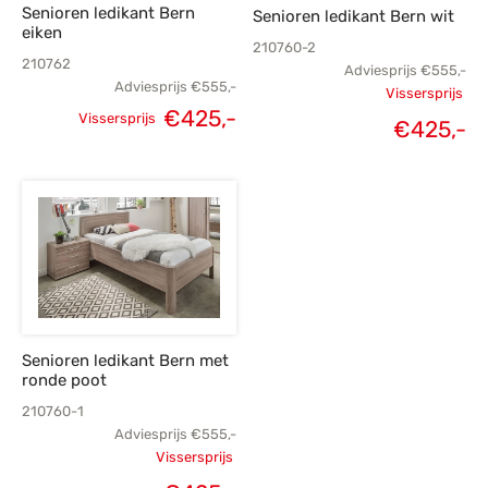
Senioren ledikant Bern
Senioren ledikant Bern wit
eiken
210760-2
210762
Adviesprijs
€
555,-
Adviesprijs
€
555,-
Vissersprijs
€
425,-
Vissersprijs
Oorspronk
€
425,-
Oorspronkelijke
Huidige
H
prij
prijs was:
prijs is:
p
€
€555,-.
€425,-.
€
Senioren ledikant Bern met
ronde poot
210760-1
Adviesprijs
€
555,-
Vissersprijs
Oorspronkelijke