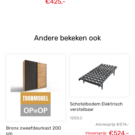
€
425,-
Huidige
prijs was:
prijs is:
€555,-.
€425,-.
Andere bekeken ook
Schotelbodem Elektrisch
verstelbaar
1250.C
Adviesprijs
€
574,-
Bronx zweefdeurkast 200
Oorspronkelijke
H
€
524,-
cm
Vissersprijs