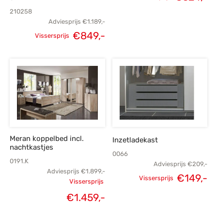
prijs was:
p
210258
Adviesprijs
€
1.189,-
€574,-.
€
€
849,-
Vissersprijs
Oorspronkelijke
Huidige
prijs was:
prijs is:
€1.189,-.
€849,-.
Meran koppelbed incl.
Inzetladekast
nachtkastjes
0066
0191.K
Adviesprijs
€
209,-
Adviesprijs
€
1.899,-
€
149,-
Vissersprijs
Vissersprijs
Oorspronkelijke
H
Oorspronkelijke
€
1.459,-
prijs was:
p
Huidige
prijs was: