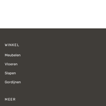
€209,-.
€
prijs is:
€1.899,-.
€1.459,-.
WINKEL
Meubelen
Vloeren
Slapen
Gordijnen
MEER