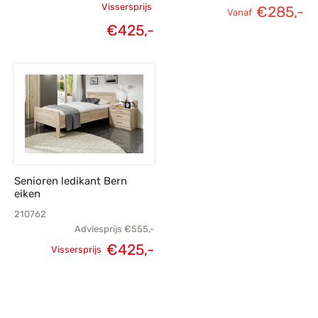
Vissersprijs
€
285,-
Vanaf
Oorspronkelijke
€
425,-
Huidige
prijs was:
prijs is:
€555,-.
€425,-.
Senioren ledikant Bern
eiken
210762
Adviesprijs
€
555,-
€
425,-
Vissersprijs
Oorspronkelijke
Huidige
prijs was:
prijs is:
€555,-.
€425,-.