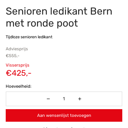
Senioren ledikant Bern
s
amerbank
eubelen
table
planken
en Toonmodellen
bekleding
dex PVC
et- en montageservice
met ronde poot
programma’s
nmeubelen
ichting toonmodel
ett PVC
Tijdloze senioren ledikant
chting
Adviesprijs
ratie
€
555,-
Oorspronkelijke
Vissersprijs
modellen
prijs was:
Huidige
€
425,-
€555,-.
prijs is:
Hoeveelheid:
€425,-.
Aan wensenlijst toevoegen