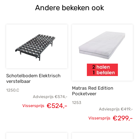
Andere bekeken ook
Schotelbodem Elektrisch
verstelbaar
Matras Red Edition
1250.C
Pocketveer
Adviesprijs
€
574,-
1253
Oorspronkelijke
Huidige
€
524,-
Vissersprijs
Adviesprijs
€
419,-
prijs was:
prijs is:
Oorspronkelijke
H
€
299,-
Vissersprijs
€574,-.
€524,-.
prijs was:
p