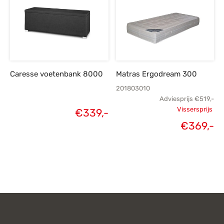
€419,-.
€
Caresse voetenbank 8000
Matras Ergodream 300
201803010
Adviesprijs
€
519,-
Vissersprijs
€
339,-
Oorspronk
€
369,-
H
prij
p
€
€