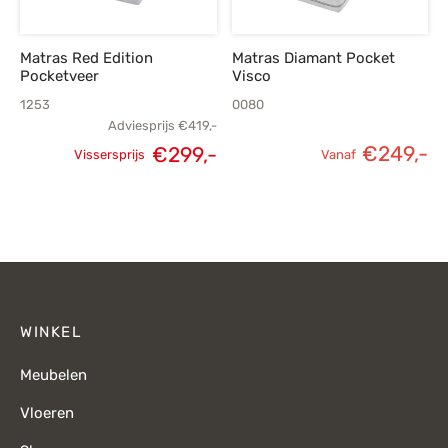
Matras Red Edition
Matras Diamant Pocket
Pocketveer
Visco
1253
0080
Adviesprijs
€
419,-
Oorspronkelijke
Huidige
€
249,-
€
299,-
Vissersprijs
Vanaf
prijs was:
prijs is:
€419,-.
€299,-.
WINKEL
Meubelen
Vloeren