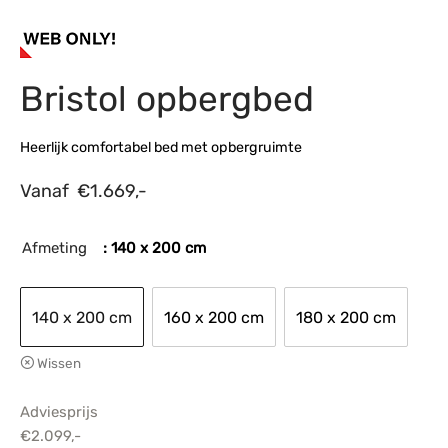
s
amerbank
eubelen
table
planken
en Toonmodellen
bekleding
dex PVC
et- en montageservice
Bristol opbergbed
programma’s
nmeubelen
ichting toonmodel
ett PVC
chting
Heerlijk comfortabel bed met opbergruimte
ratie
Vanaf
€
1.669,-
modellen
Afmeting
: 140 x 200 cm
140 x 200 cm
160 x 200 cm
180 x 200 cm
Wissen
Adviesprijs
€
2.099,-