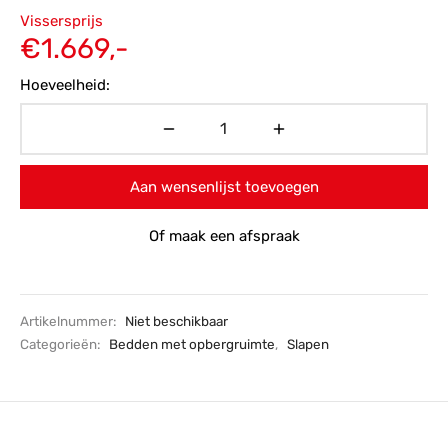
Oorspronkelijke
Vissersprijs
prijs was:
Huidige
€
1.669,-
€2.099,-.
prijs is:
Hoeveelheid:
€1.669,-.
Aan wensenlijst toevoegen
Of maak een afspraak
Artikelnummer:
Niet beschikbaar
Categorieën:
Bedden met opbergruimte
,
Slapen