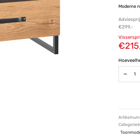
Moderne n
Adviespri
€
299,-
Oorsp
Visserspr
prijs
€
215
€299,
Hoeveelhe
Artikelnu
Categorie
Toonmode