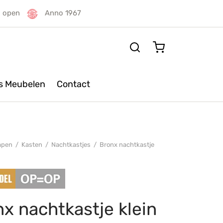
g open
Anno 1967
rs Meubelen
Contact
apen
/
Kasten
/
Nachtkastjes
/
Bronx nachtkastje
x nachtkastje klein