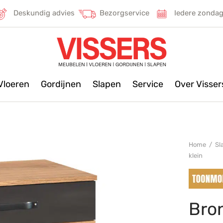
Deskundig advies
Bezorgservice
Iedere zonda
Vloeren
Gordijnen
Slapen
Service
Over Visse
Home
/
Sl
klein
Bron