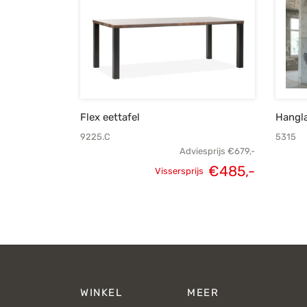
Flex eettafel
Hangl
9225.C
5315
Adviesprijs
€
679,-
€
485,-
Vissersprijs
Oorspronkelijke
Huidige
prijs was:
prijs is:
€679,-.
€485,-.
WINKEL
MEER