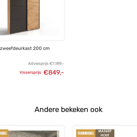
 zweefdeurkast 200 cm
Adviesprijs
€
1.189,-
€
849,-
Vissersprijs
Oorspronkelijke
Huidige
prijs was:
prijs is:
€1.189,-.
€849,-.
Andere bekeken ook