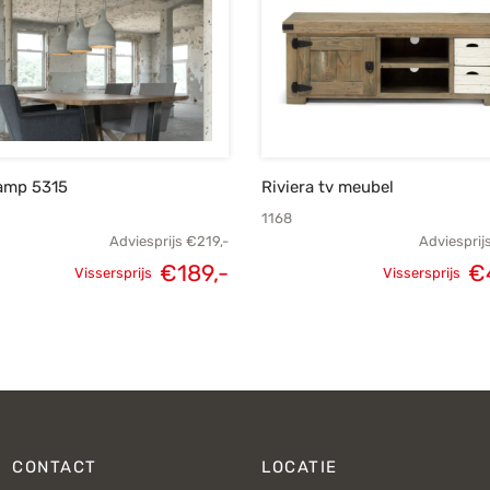
amp 5315
Riviera tv meubel
1168
Adviesprijs
€
219,-
Adviesprij
€
189,-
€
Vissersprijs
Vissersprijs
Oorspronkelijke
Huidige
Oorspronk
prijs was:
prijs is:
prij
€219,-.
€189,-.
€
CONTACT
LOCATIE