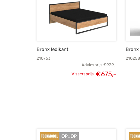
Bronx ledikant
Bronx
210763
210258
Adviesprijs
€
939,-
€
675,-
Vissersprijs
Oorspronkelijke
Huidige
prijs was:
prijs is:
€939,-.
€675,-.