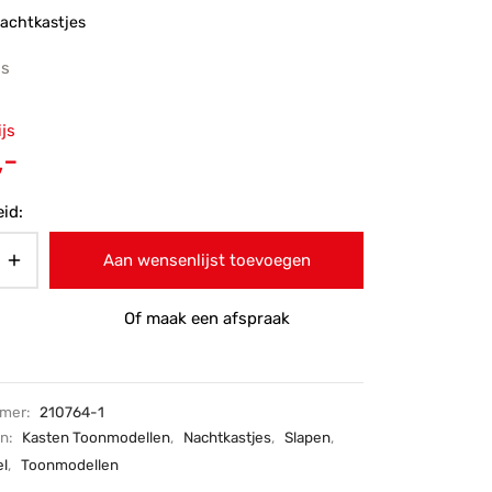
achtkastjes
js
ronkelijke
ijs
 was:
Huidige
,-
-.
prijs is:
id:
€215,-.
Aan wensenlijst toevoegen
Of maak een afspraak
mmer:
210764-1
ën:
Kasten Toonmodellen
,
Nachtkastjes
,
Slapen
,
l
,
Toonmodellen