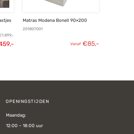
astjes
Matras Modena Bonell 90×200
201807001
€
1.899,-
€
85,-
.459,-
Vanaf
ijke
Huidige
 was:
prijs is:
9,-.
€1.459,-.
OPENINGSTIJDEN
Maandag:
12:00 – 18:00 uur