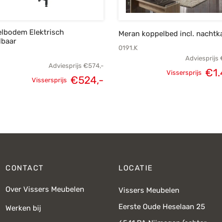
lbodem Elektrisch
Meran koppelbed incl. nachtk
lbaar
0191.K
Adviesprijs
Adviesprijs
€
574,-
€
1
Vissersprijs
Oorspronkelijke
Huidige
€
524,-
Vissersprijs
Oorspronkel
prijs was:
prijs is:
prijs
€574,-.
€524,-.
€1.89
CONTACT
LOCATIE
Over Vissers Meubelen
Vissers Meubelen
Eerste Oude Heselaan 25
Werken bij