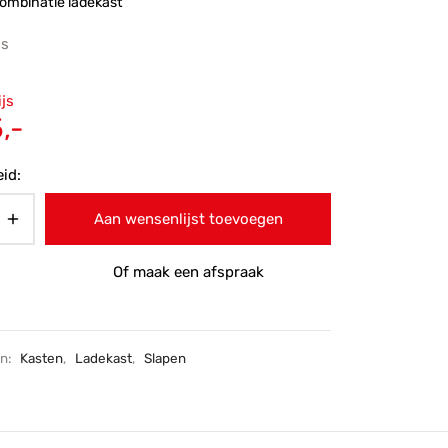
ombinatie ladekast
js
ronkelijke
ijs
 was:
Huidige
,-
-.
prijs is:
id:
€305,-.
Aan wensenlijst toevoegen
Of maak een afspraak
ën:
Kasten
,
Ladekast
,
Slapen