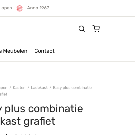
g open
Anno 1967
rs Meubelen
Contact
apen
/
Kasten
/
Ladekast
/
Easy plus combinatie
afiet
 plus combinatie
kast grafiet