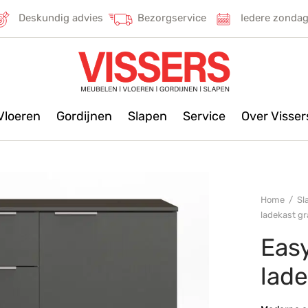
Deskundig advies
Bezorgservice
Iedere zonda
Vloeren
Gordijnen
Slapen
Service
Over Visse
Home
/
Sl
ladekast gr
Easy
lade