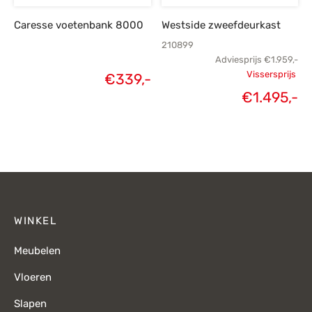
Caresse voetenbank 8000
Westside zweefdeurkast
210899
Adviesprijs
€
1.959,-
Vissersprijs
€
339,-
Oorspronk
€
1.495,-
H
prij
€1.
€1
WINKEL
Meubelen
Vloeren
Slapen