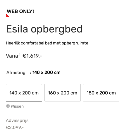
s
amerbank
eubelen
table
planken
en Toonmodellen
bekleding
dex PVC
et- en montageservice
Esila opbergbed
programma’s
nmeubelen
ichting toonmodel
ett PVC
chting
Heerlijk comfortabel bed met opbergruimte
ratie
Vanaf
€
1.619,-
modellen
Afmeting
: 140 x 200 cm
140 x 200 cm
160 x 200 cm
180 x 200 cm
Wissen
Adviesprijs
€
2.099,-