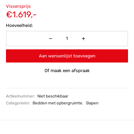
Oorspronkelijke
Vissersprijs
prijs was:
Huidige
€
1.619,-
€2.099,-.
prijs is:
Hoeveelheid:
€1.619,-.
Aan wensenlijst toevoegen
Of maak een afspraak
Artikelnummer:
Niet beschikbaar
Categorieën:
Bedden met opbergruimte
,
Slapen