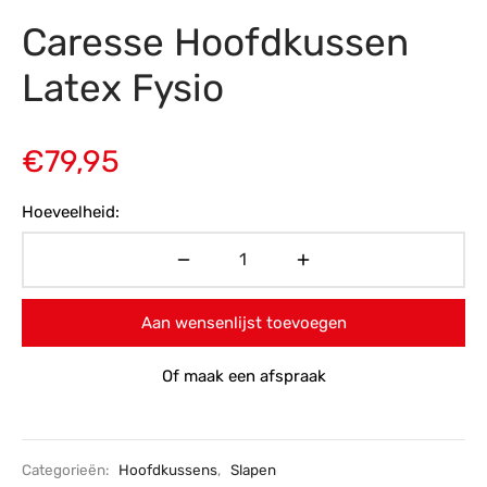
Caresse Hoofdkussen
s
amerbank
eubelen
table
planken
en Toonmodellen
bekleding
dex PVC
et- en montageservice
Latex Fysio
programma’s
nmeubelen
ichting toonmodel
ett PVC
chting
€
79,95
ratie
Hoeveelheid:
modellen
Aan wensenlijst toevoegen
Of maak een afspraak
Categorieën:
Hoofdkussens
,
Slapen