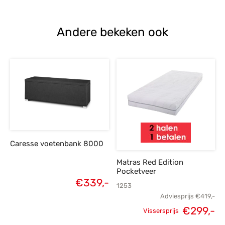
Andere bekeken ook
Caresse voetenbank 8000
Matras Red Edition
Pocketveer
€
339,-
1253
Adviesprijs
€
419,-
Oorspronkelijke
H
€
299,-
Vissersprijs