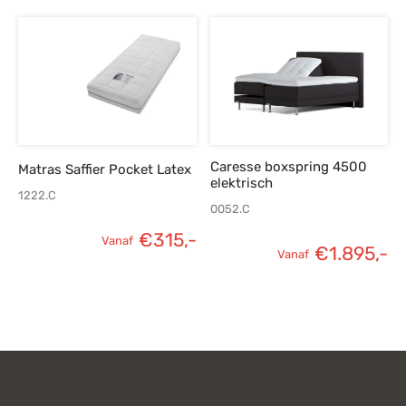
prijs was:
p
€419,-.
€
Caresse boxspring 4500
Matras Saffier Pocket Latex
elektrisch
1222.C
0052.C
€
315,-
Vanaf
€
1.895,-
Vanaf