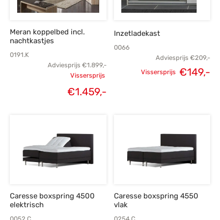
Meran koppelbed incl.
Inzetladekast
nachtkastjes
0066
0191.K
Adviesprijs
€
209,-
Adviesprijs
€
1.899,-
€
149,-
Vissersprijs
Vissersprijs
Oorspronkelijke
H
Oorspronkelijke
€
1.459,-
prijs was:
p
Huidige
prijs was:
€209,-.
€
prijs is:
€1.899,-.
€1.459,-.
Caresse boxspring 4500
Caresse boxspring 4550
elektrisch
vlak
0052.C
0254.C