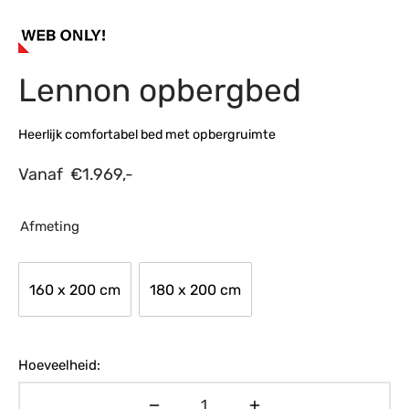
s
amerbank
eubelen
table
planken
en Toonmodellen
bekleding
dex PVC
et- en montageservice
Lennon opbergbed
programma’s
nmeubelen
ichting toonmodel
ett PVC
chting
Heerlijk comfortabel bed met opbergruimte
ratie
Vanaf
€
1.969,-
modellen
Afmeting
160 x 200 cm
180 x 200 cm
Hoeveelheid: