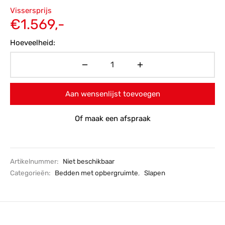
Oorspronkelijke
Vissersprijs
prijs was:
Huidige
€
1.569,-
€2.199,-.
prijs is:
Hoeveelheid:
€1.569,-.
Aan wensenlijst toevoegen
Of maak een afspraak
Artikelnummer:
Niet beschikbaar
Categorieën:
Bedden met opbergruimte
,
Slapen