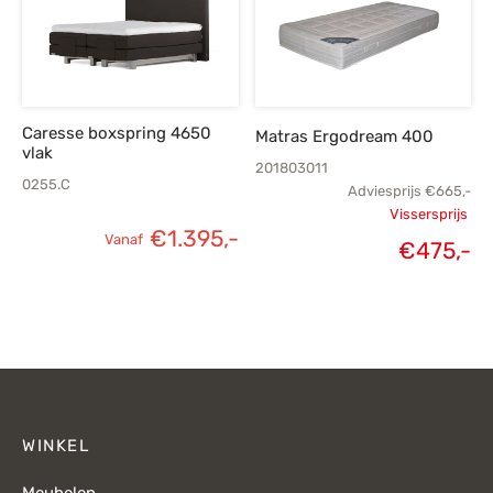
Caresse boxspring 4650
Matras Ergodream 400
vlak
201803011
0255.C
Adviesprijs
€
665,-
Vissersprijs
€
1.395,-
Vanaf
Oorspronk
€
475,-
H
prij
p
€
€
WINKEL
Meubelen