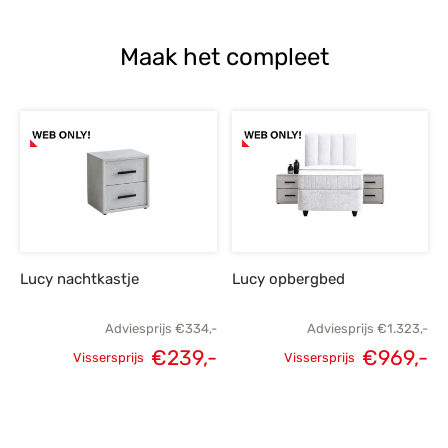
Maak het compleet
Lucy nachtkastje
Lucy opbergbed
Adviesprijs
€
334,-
Adviesprijs
€
1.323,-
€
239,-
€
969,-
Vissersprijs
Vissersprijs
Oorspronkelijke
Huidige
Oorspronkelijke
H
prijs was:
prijs is:
prijs was:
p
€334,-.
€239,-.
€1.323,-.
€