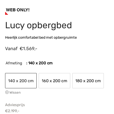
s
amerbank
eubelen
table
planken
en Toonmodellen
bekleding
dex PVC
et- en montageservice
Lucy opbergbed
programma’s
nmeubelen
ichting toonmodel
ett PVC
chting
Heerlijk comfortabel bed met opbergruimte
ratie
Vanaf
€
1.569,-
modellen
Afmeting
: 140 x 200 cm
140 x 200 cm
160 x 200 cm
180 x 200 cm
Wissen
Adviesprijs
€
2.199,-