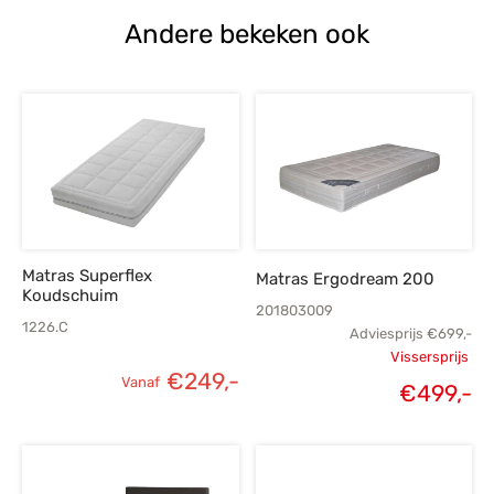
Andere bekeken ook
Matras Superflex
Matras Ergodream 200
Koudschuim
201803009
1226.C
Adviesprijs
€
699,-
Vissersprijs
€
249,-
Vanaf
Oorspronk
€
499,-
H
prij
p
€
€