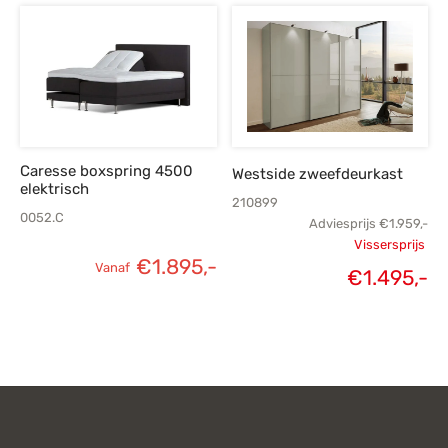
€574,-.
€
€1.289,-.
€919,-.
Caresse boxspring 4500
Westside zweefdeurkast
elektrisch
210899
0052.C
Adviesprijs
€
1.959,-
Vissersprijs
€
1.895,-
Vanaf
Oorspronk
€
1.495,-
H
prij
€1.
€1