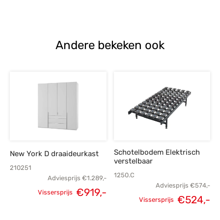
prijs was:
prijs is:
€1.323,-.
€969,-.
Andere bekeken ook
Schotelbodem Elektrisch
New York D draaideurkast
verstelbaar
210251
1250.C
Adviesprijs
€
1.289,-
Adviesprijs
€
574,-
€
919,-
Vissersprijs
Oorspronkelijke
H
€
524,-
Oorspronkelijke
Huidige
Vissersprijs
prijs was:
p
prijs was:
prijs is: