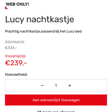
s
amerbank
eubelen
table
planken
en Toonmodellen
bekleding
dex PVC
et- en montageservice
Lucy nachtkastje
programma’s
nmeubelen
ichting toonmodel
ett PVC
Prachtig nachtkastje passend bij het Lucy bed
chting
Adviesprijs
ratie
€
334,-
Oorspronkelijke
Vissersprijs
modellen
prijs was:
Huidige
€
239,-
€334,-.
prijs is:
Hoeveelheid:
€239,-.
Aan wensenlijst toevoegen