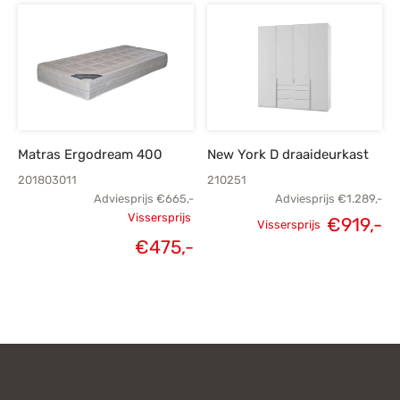
Matras Ergodream 400
New York D draaideurkast
201803011
210251
Adviesprijs
€
665,-
Adviesprijs
€
1.289,-
Vissersprijs
€
919,-
Vissersprijs
Oorspronkelijke
Oorspronkelijke
H
€
475,-
Huidige
prijs was:
prijs was:
p
prijs is:
€665,-.
€1.289,-.
€
€475,-.