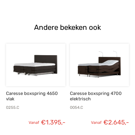
prijs was:
prijs is:
€1.176,-.
€840,-.
Andere bekeken ook
Caresse boxspring 4650
Caresse boxspring 4700
vlak
elektrisch
0255.C
0054.C
€
1.395,-
€
2.645,-
Vanaf
Vanaf