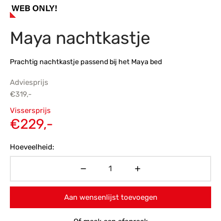
s
amerbank
eubelen
table
planken
en Toonmodellen
bekleding
dex PVC
et- en montageservice
Maya nachtkastje
programma’s
nmeubelen
ichting toonmodel
ett PVC
Prachtig nachtkastje passend bij het Maya bed
chting
Adviesprijs
ratie
€
319,-
Oorspronkelijke
Vissersprijs
modellen
prijs was:
Huidige
€
229,-
€319,-.
prijs is:
Hoeveelheid:
€229,-.
Aan wensenlijst toevoegen