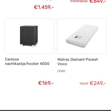
€
849,-
Vissersprijs
Oorspronkelijke
Oorspronkelijke
H
€
1.459,-
Huidige
prijs was:
prijs was:
p
prijs is:
€1.899,-.
€1.189,-.
€
€1.459,-.
Caresse
Matras Diamant Pocket
nachtkastje/hocker 4000
Visco
0080
€
169,-
€
249,-
Vanaf