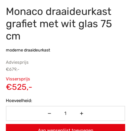
Monaco draaideurkast
s
amerbank
eubelen
table
planken
en Toonmodellen
bekleding
dex PVC
et- en montageservice
grafiet met wit glas 75
programma’s
nmeubelen
ichting toonmodel
ett PVC
cm
chting
moderne draaideurkast
ratie
Adviesprijs
modellen
€
679,-
Oorspronkelijke
Vissersprijs
prijs was:
Huidige
€
525,-
€679,-.
prijs is:
Hoeveelheid:
€525,-.
Aan wensenlijst toevoegen