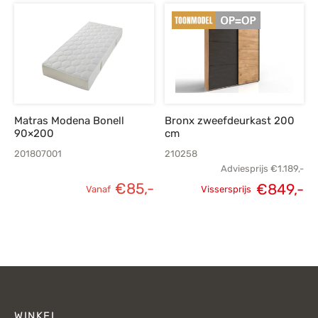
Matras Modena Bonell
Bronx zweefdeurkast 200
90×200
cm
201807001
210258
Adviesprijs
€
1.189,-
€
85,-
€
849,-
Vanaf
Vissersprijs
Oorspronkelijke
H
prijs was:
p
€1.189,-.
€
WINKEL