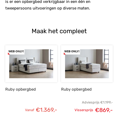
is er een opbergbed verkrijgbaar in een één en
tweepersoons uitvoeringen op diverse maten.
Maak het compleet
Ruby opbergbed
Ruby opbergbed
Adviesprijs
€
1.199,-
€
1.369,-
€
869,-
Vanaf
Vissersprijs
Oorspronkelijke
H