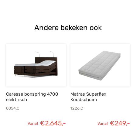
prijs was:
p
€1.199,-.
€
Andere bekeken ook
Caresse boxspring 4700
Matras Superflex
elektrisch
Koudschuim
0054.C
1226.C
€
2.645,-
€
249,-
Vanaf
Vanaf