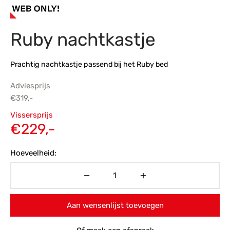
s
amerbank
eubelen
table
planken
en Toonmodellen
bekleding
dex PVC
et- en montageservice
Ruby nachtkastje
programma’s
nmeubelen
ichting toonmodel
ett PVC
Prachtig nachtkastje passend bij het Ruby bed
chting
Adviesprijs
ratie
€
319,-
Oorspronkelijke
Vissersprijs
modellen
prijs was:
Huidige
€
229,-
€319,-.
prijs is:
Hoeveelheid:
€229,-.
Aan wensenlijst toevoegen