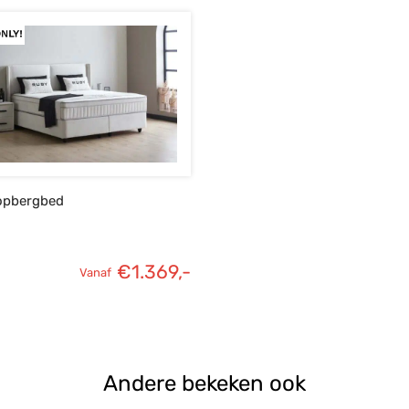
opbergbed
€
1.369,-
Vanaf
Andere bekeken ook