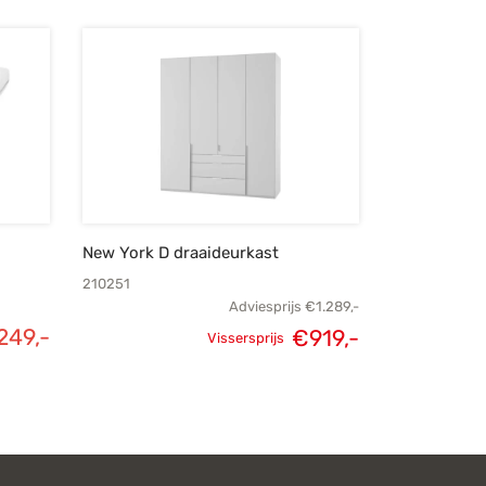
New York D draaideurkast
210251
Adviesprijs
€
1.289,-
249,-
€
919,-
Vissersprijs
Oorspronkelijke
Huidige
prijs was:
prijs is:
€1.289,-.
€919,-.