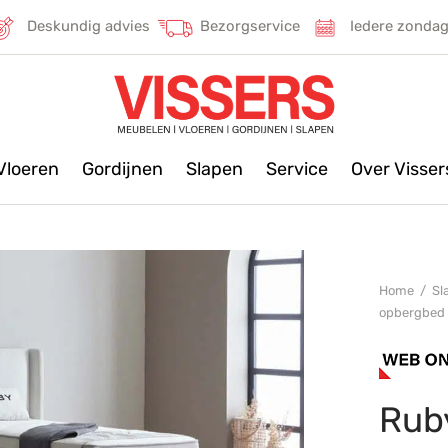
Deskundig advies
Bezorgservice
Iedere zonda
Vloeren
Gordijnen
Slapen
Service
Over Visse
Home
/
Sl
opbergbed
Rub