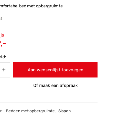
omfortabel bed met opbergruimte
js
ronkelijke
ijs
 was:
Huidige
,-
9,-.
prijs is:
id:
€869,-.
Aan wensenlijst toevoegen
Of maak een afspraak
ën:
Bedden met opbergruimte
,
Slapen