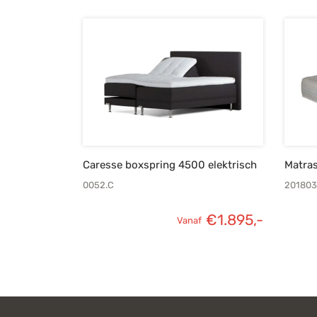
Caresse boxspring 4500 elektrisch
Matra
0052.C
201803
€
1.895,-
Vanaf