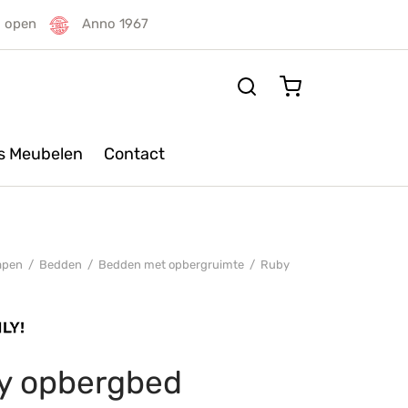
g open
Anno 1967
rs Meubelen
Contact
apen
/
Bedden
/
Bedden met opbergruimte
/
Ruby
y opbergbed