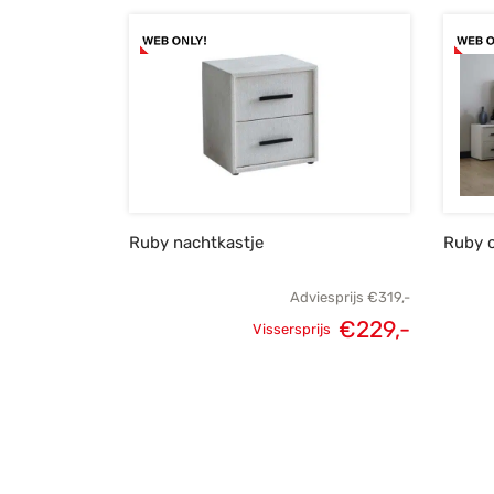
Ruby nachtkastje
Ruby 
Adviesprijs
€
319,-
€
229,-
Vissersprijs
Oorspronkelijke
Huidige
prijs was:
prijs is:
€319,-.
€229,-.