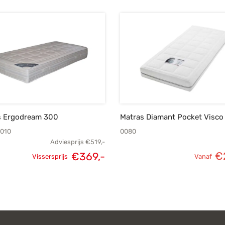
s Ergodream 300
Matras Diamant Pocket Visco
010
0080
Adviesprijs
€
519,-
€
€
369,-
Vissersprijs
Vanaf
Oorspronkelijke
Huidige
prijs was:
prijs is:
€519,-.
€369,-.