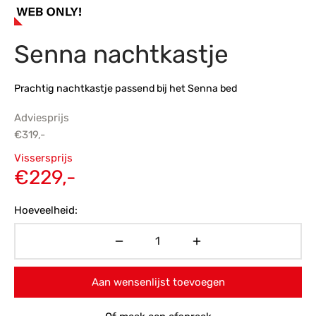
s
amerbank
eubelen
table
planken
en Toonmodellen
bekleding
dex PVC
et- en montageservice
Senna nachtkastje
programma’s
nmeubelen
ichting toonmodel
ett PVC
Prachtig nachtkastje passend bij het Senna bed
chting
Adviesprijs
ratie
€
319,-
Oorspronkelijke
Vissersprijs
modellen
prijs was:
Huidige
€
229,-
€319,-.
prijs is:
Hoeveelheid:
€229,-.
Aan wensenlijst toevoegen