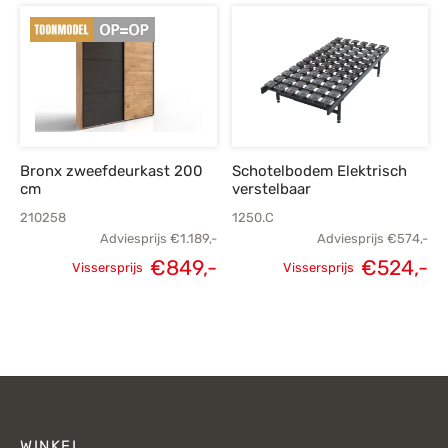
€419,-.
€
Bronx zweefdeurkast 200
Schotelbodem Elektrisch
cm
verstelbaar
210258
1250.C
Adviesprijs
€
1.189,-
Adviesprijs
€
574,-
Oorspronkelijke
H
€
849,-
€
524,-
Vissersprijs
Vissersprijs
Oorspronkelijke
Huidige
prijs was:
p
prijs was:
prijs is:
€574,-.
€
€1.189,-.
€849,-.
WINKEL