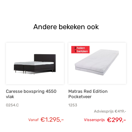
prijs was:
prijs is:
€1.102,-.
€787,-.
Andere bekeken ook
Caresse boxspring 4550
Matras Red Edition
vlak
Pocketveer
0254.C
1253
Adviesprijs
€
419,-
€
1.295,-
Oorspronkelijke
H
€
299,-
Vanaf
Vissersprijs
prijs was:
p