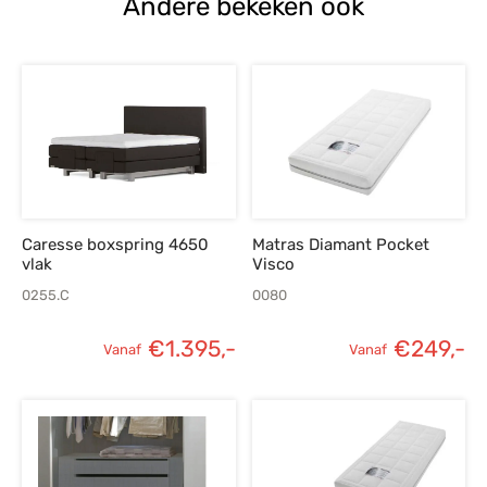
Andere bekeken ook
Caresse boxspring 4650
Matras Diamant Pocket
vlak
Visco
0255.C
0080
€
1.395,-
€
249,-
Vanaf
Vanaf