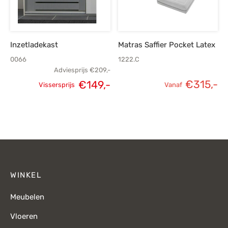
Inzetladekast
Matras Saffier Pocket Latex
0066
1222.C
Adviesprijs
€
209,-
€
315,-
€
149,-
Vissersprijs
Vanaf
Oorspronkelijke
Huidige
prijs was:
prijs is:
€209,-.
€149,-.
WINKEL
Meubelen
Vloeren