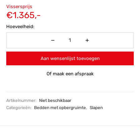
Oorspronkelijke
Vissersprijs
prijs was:
Huidige
€
1.365,-
€1.911,-.
prijs is:
Hoeveelheid:
€1.365,-.
Aan wensenlijst toevoegen
Of maak een afspraak
Artikelnummer:
Niet beschikbaar
Categorieën:
Bedden met opbergruimte
,
Slapen