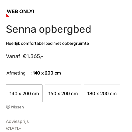
s
amerbank
eubelen
table
planken
en Toonmodellen
bekleding
dex PVC
et- en montageservice
Senna opbergbed
programma’s
nmeubelen
ichting toonmodel
ett PVC
chting
Heerlijk comfortabel bed met opbergruimte
ratie
Vanaf
€
1.365,-
modellen
Afmeting
: 140 x 200 cm
140 x 200 cm
160 x 200 cm
180 x 200 cm
Wissen
Adviesprijs
€
1.911,-