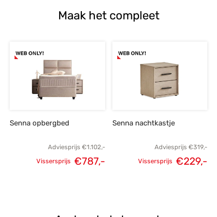
Maak het compleet
Senna opbergbed
Senna nachtkastje
Adviesprijs
€
1.102,-
Adviesprijs
€
319,-
€
787,-
€
229,-
Vissersprijs
Vissersprijs
Oorspronkelijke
Huidige
Oorspronkelijke
H
prijs was:
prijs is:
prijs was:
p
€1.102,-.
€787,-.
€319,-.
€