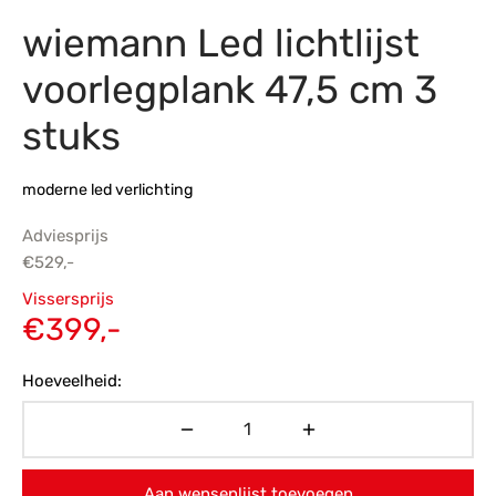
wiemann Led lichtlijst
s
amerbank
eubelen
table
planken
en Toonmodellen
bekleding
dex PVC
et- en montageservice
voorlegplank 47,5 cm 3
programma’s
nmeubelen
ichting toonmodel
ett PVC
stuks
chting
moderne led verlichting
ratie
Adviesprijs
modellen
€
529,-
Oorspronkelijke
Vissersprijs
prijs was:
Huidige
€
399,-
€529,-.
prijs is:
Hoeveelheid:
€399,-.
Aan wensenlijst toevoegen