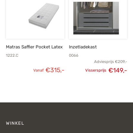
€419,-.
€299,-.
Matras Saffier Pocket Latex
Inzetladekast
1222.C
0066
Adviesprijs
€
209,-
€
315,-
€
149,-
Vanaf
Vissersprijs
Oorspronkelijke
H
prijs was:
p
€209,-.
€
WINKEL