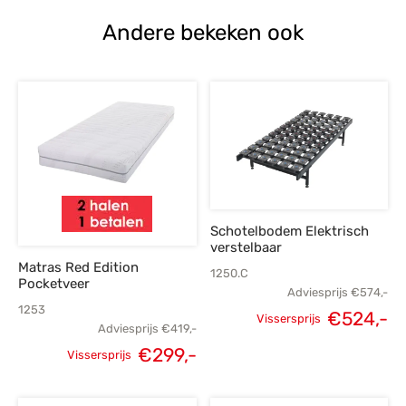
Andere bekeken ook
Schotelbodem Elektrisch
verstelbaar
Matras Red Edition
1250.C
Pocketveer
Adviesprijs
€
574,-
1253
Oorspronkelijke
H
€
524,-
Vissersprijs
Adviesprijs
€
419,-
prijs was:
p
Oorspronkelijke
Huidige
€
299,-
Vissersprijs
€574,-.
€
prijs was:
prijs is: