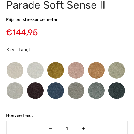
Parade Soft Sense II
s
amerbank
eubelen
table
planken
en Toonmodellen
bekleding
dex PVC
et- en montageservice
Prijs per strekkende meter
programma’s
nmeubelen
ichting toonmodel
ett PVC
€
144,95
chting
Kleur Tapijt
ratie
modellen
Hoeveelheid: