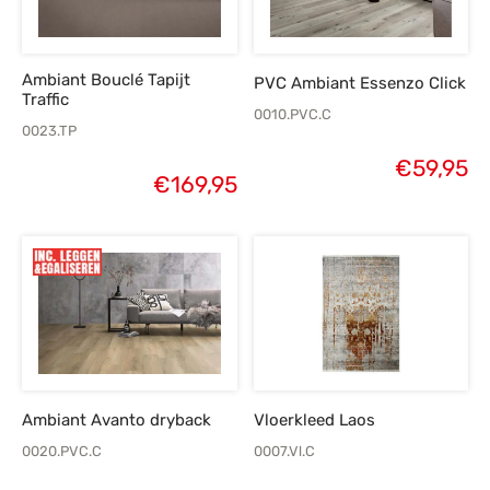
Ambiant Bouclé Tapijt
PVC Ambiant Essenzo Click
Traffic
0010.PVC.C
0023.TP
€
59,95
€
169,95
Ambiant Avanto dryback
Vloerkleed Laos
0020.PVC.C
0007.Vl.C