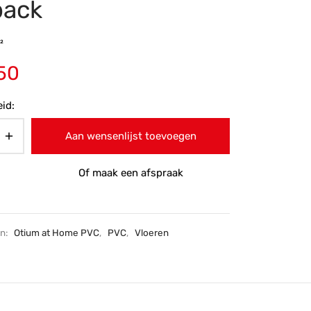
back
²
50
id:
Aan wensenlijst toevoegen
Of maak een afspraak
ën:
Otium at Home PVC
,
PVC
,
Vloeren