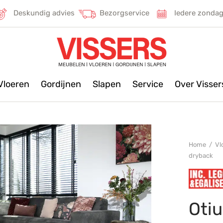
Deskundig advies
Bezorgservice
Iedere zonda
Vloeren
Gordijnen
Slapen
Service
Over Visse
Home
/
Vl
dryback
Oti