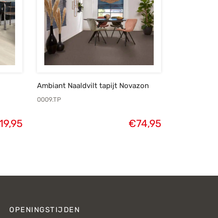
Ambiant Naaldvilt tapijt Novazon
0009.TP
19,95
€
74,95
OPENINGSTIJDEN