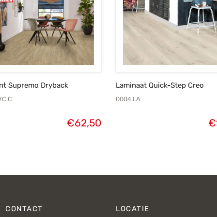
nt Supremo Dryback
Laminaat Quick-Step Creo
VC.C
0004.LA
€
62,50
€
CONTACT
LOCATIE