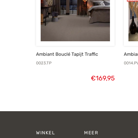
Ambiant Bouclé Tapijt Traffic
Ambia
0023.TP
0014.P
€
169,95
WINKEL
MEER