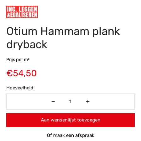
s
amerbank
eubelen
table
planken
en Toonmodellen
bekleding
dex PVC
et- en montageservice
Otium Hammam plank
programma’s
nmeubelen
ichting toonmodel
ett PVC
dryback
chting
ratie
Prijs per m²
€
54,50
modellen
Hoeveelheid:
Aan wensenlijst toevoegen
Of maak een afspraak