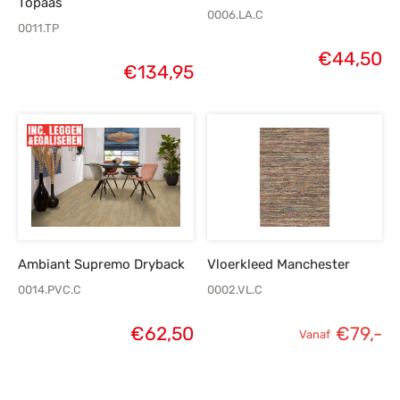
Topaas
0006.LA.C
0011.TP
€
44,50
€
134,95
Ambiant Supremo Dryback
Vloerkleed Manchester
0014.PVC.C
0002.VL.C
€
62,50
€
79,-
Vanaf