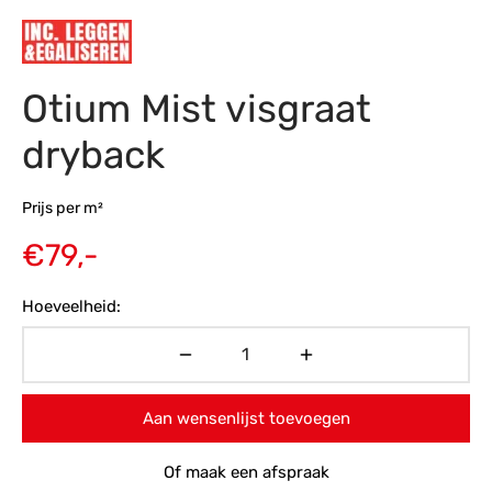
s
amerbank
eubelen
table
planken
en Toonmodellen
bekleding
dex PVC
et- en montageservice
Otium Mist visgraat
programma’s
nmeubelen
ichting toonmodel
ett PVC
dryback
chting
ratie
Prijs per m²
€
79,-
modellen
Hoeveelheid:
Aan wensenlijst toevoegen
Of maak een afspraak