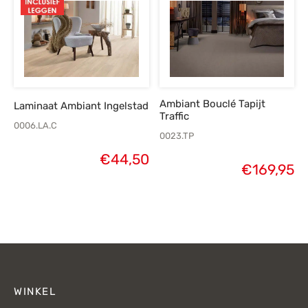
Ambiant Bouclé Tapijt
Laminaat Ambiant Ingelstad
Traffic
0006.LA.C
0023.TP
€
44,50
€
169,95
WINKEL