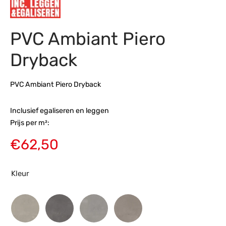
s
amerbank
eubelen
table
planken
en Toonmodellen
bekleding
dex PVC
et- en montageservice
PVC Ambiant Piero
programma’s
nmeubelen
ichting toonmodel
ett PVC
Dryback
chting
PVC Ambiant Piero Dryback
ratie
Inclusief egaliseren en leggen
modellen
Prijs per m²:
€
62,50
Kleur