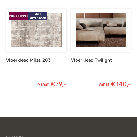
Vloerkleed Milas 203
Vloerkleed Twilight
€
79,-
€
140,-
Vanaf
Vanaf