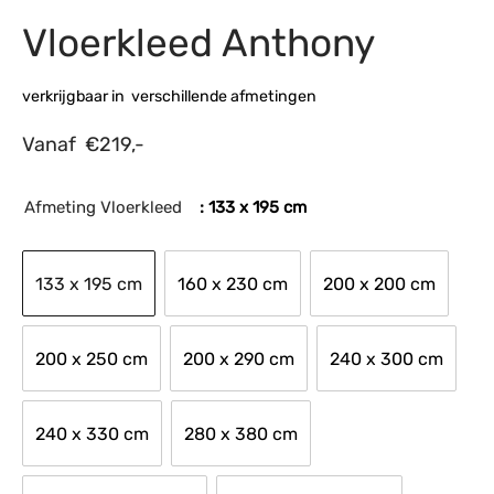
Vloerkleed Anthony
s
amerbank
eubelen
table
planken
en Toonmodellen
bekleding
dex PVC
et- en montageservice
verkrijgbaar in verschillende afmetingen
programma’s
nmeubelen
ichting toonmodel
ett PVC
Vanaf
€
219,-
chting
ratie
Afmeting Vloerkleed
: 133 x 195 cm
modellen
133 x 195 cm
160 x 230 cm
200 x 200 cm
200 x 250 cm
200 x 290 cm
240 x 300 cm
240 x 330 cm
280 x 380 cm