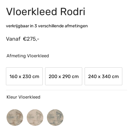
Vloerkleed Rodri
s
amerbank
eubelen
table
planken
en Toonmodellen
bekleding
dex PVC
et- en montageservice
verkrijgbaar in 3 verschillende afmetingen
programma’s
nmeubelen
ichting toonmodel
ett PVC
Vanaf
€
275,-
chting
ratie
Afmeting Vloerkleed
modellen
160 x 230 cm
200 x 290 cm
240 x 340 cm
Kleur Vloerkleed