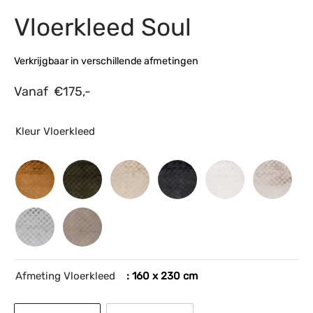
Vloerkleed Soul
s
amerbank
eubelen
table
planken
en Toonmodellen
bekleding
dex PVC
et- en montageservice
Verkrijgbaar in verschillende afmetingen
programma’s
nmeubelen
ichting toonmodel
ett PVC
Vanaf
€
175,-
chting
ratie
Kleur Vloerkleed
modellen
Afmeting Vloerkleed
: 160 x 230 cm