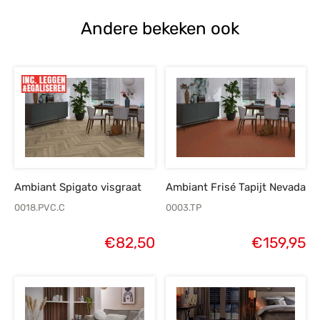
Andere bekeken ook
Ambiant Spigato visgraat
Ambiant Frisé Tapijt Nevada
0018.PVC.C
0003.TP
€
82,50
€
159,95