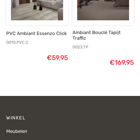
Ambiant Bouclé Tapijt
PVC Ambiant Essenzo Click
Traffic
0010.PVC.C
0023.TP
€
59,95
€
169,95
WINKEL
Meubelen