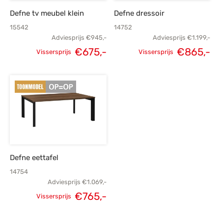
Defne tv meubel klein
Defne dressoir
15542
14752
Adviesprijs
€
945,-
Adviesprijs
€
1.199,-
€
675,-
€
865,-
Vissersprijs
Vissersprijs
Oorspronkelijke
Huidige
Oorspronkelijke
H
prijs was:
prijs is:
prijs was:
p
€945,-.
€675,-.
€1.199,-.
€
Defne eettafel
14754
Adviesprijs
€
1.069,-
Oorspronkelijke
Huidige
€
765,-
Vissersprijs
prijs was:
prijs is: