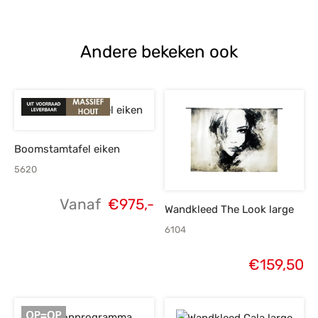
€1.069,-.
€765,-.
Andere bekeken ook
Boomstamtafel eiken
5620
Vanaf
€
975,-
Wandkleed The Look large
6104
€
159,50