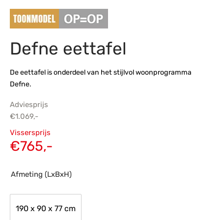
s
amerbank
eubelen
table
planken
en Toonmodellen
bekleding
dex PVC
et- en montageservice
Defne eettafel
programma’s
nmeubelen
ichting toonmodel
ett PVC
chting
De eettafel is onderdeel van het stijlvol woonprogramma
Defne.
ratie
Adviesprijs
modellen
€
1.069,-
Oorspronkelijke
Vissersprijs
prijs was:
Huidige
€
765,-
€1.069,-.
prijs is:
€765,-.
Afmeting (LxBxH)
190 x 90 x 77 cm