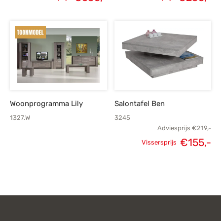
Oorspronkelijke
Huidige
Oorspronkelijke
H
prijs was:
prijs is:
prijs was:
p
€749,-.
€535,-.
€415,-.
€
Woonprogramma Lily
Salontafel Ben
1327.W
3245
Adviesprijs
€
219,-
€
155,-
Vissersprijs
Oorspronkelijke
H
prijs was:
p
€219,-.
€