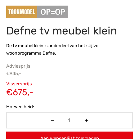
s
amerbank
eubelen
table
planken
en Toonmodellen
bekleding
dex PVC
et- en montageservice
Defne tv meubel klein
programma’s
nmeubelen
ichting toonmodel
ett PVC
chting
De tv meubel klein is onderdeel van het stijlvol
woonprogramma Defne.
ratie
Adviesprijs
modellen
€
945,-
Oorspronkelijke
Vissersprijs
prijs was:
Huidige
€
675,-
€945,-.
prijs is:
Hoeveelheid:
€675,-.
Aan wensenlijst toevoegen