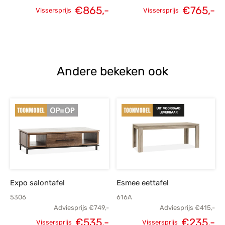
Oorspronkelijke
H
€
865,-
€
765,-
Vissersprijs
Vissersprijs
Oorspronkelijke
Huidige
prijs was:
p
prijs was:
prijs is:
€1.069,-.
€
€1.199,-.
€865,-.
Andere bekeken ook
Expo salontafel
Esmee eettafel
5306
616A
Adviesprijs
€
749,-
Adviesprijs
€
415,-
€
535,-
€
235,-
Vissersprijs
Vissersprijs