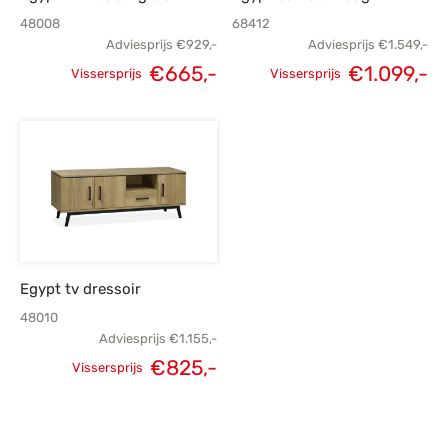
48008
68412
Adviesprijs
€
929,-
Adviesprijs
€
1.549,-
€
665,-
€
1.099,-
Vissersprijs
Vissersprijs
Oorspronkelijke
Huidige
Oorspronkelijke
H
prijs was:
prijs is:
prijs was:
€929,-.
€665,-.
€1.549,-.
€1
Egypt tv dressoir
48010
Adviesprijs
€
1.155,-
€
825,-
Vissersprijs
Oorspronkelijke
Huidige
prijs was:
prijs is: