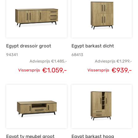
€1.335,-.
€949,-.
€1.655,-.
€1
Egypt dressoir groot
Egypt barkast dicht
94341
68413
Adviesprijs
€
1.485,-
Adviesprijs
€
1.299,-
€
1.059,-
€
939,-
Vissersprijs
Vissersprijs
Oorspronkelijke
Huidige
Oorspronkelijke
H
prijs was:
prijs is:
prijs was:
p
€1.485,-.
€1.059,-.
€1.299,-.
€
Egypt tv meubel groot
Egypt barkast hoog