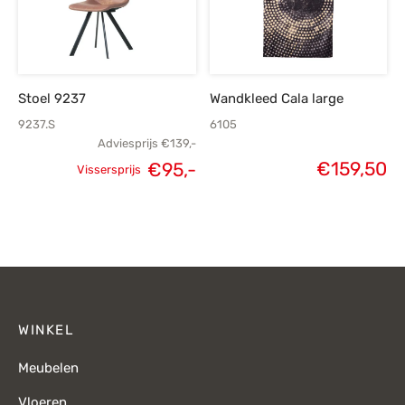
Stoel 9237
Wandkleed Cala large
9237.S
6105
Adviesprijs
€
139,-
Oorspronkelijke
Huidige
€
159,50
€
95,-
Vissersprijs
prijs was:
prijs is:
€139,-.
€95,-.
WINKEL
Meubelen
Vloeren