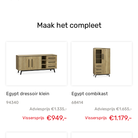
Maak het compleet
Egypt dressoir klein
Egypt combikast
94340
68414
Adviesprijs
€
1.335,-
Adviesprijs
€
1.655,-
€
949,-
€
1.179,-
Vissersprijs
Vissersprijs
Oorspronkelijke
Huidige
Oorspronkelijke
H
prijs was:
prijs is:
prijs was:
p