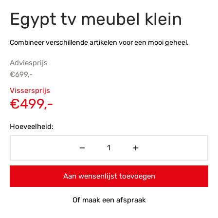
Egypt tv meubel klein
s
amerbank
eubelen
table
planken
en Toonmodellen
bekleding
dex PVC
et- en montageservice
Combineer verschillende artikelen voor een mooi geheel.
programma’s
nmeubelen
ichting toonmodel
ett PVC
Adviesprijs
chting
€
699,-
Oorspronkelijke
ratie
Vissersprijs
prijs was:
Huidige
€
499,-
modellen
€699,-.
prijs is:
Hoeveelheid:
€499,-.
Aan wensenlijst toevoegen
Of maak een afspraak