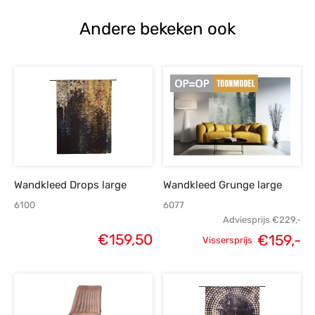
€1.155,-.
€825,-.
Andere bekeken ook
Wandkleed Drops large
Wandkleed Grunge large
6100
6077
Adviesprijs
€
229,-
€
159,50
€
159,-
Vissersprijs
Oorspronkelijke
H
prijs was:
p
€229,-.
€