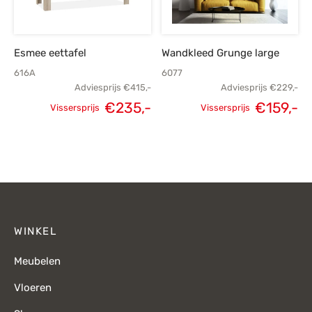
Esmee eettafel
Wandkleed Grunge large
616A
6077
Adviesprijs
€
415,-
Adviesprijs
€
229,-
€
235,-
€
159,-
Vissersprijs
Vissersprijs
Oorspronkelijke
Huidige
Oorspronkelijke
H
prijs was:
prijs is:
prijs was:
p
€415,-.
€235,-.
€229,-.
€
WINKEL
Meubelen
Vloeren