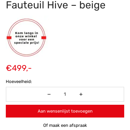
Fauteuil Hive – beige
s
amerbank
eubelen
table
planken
en Toonmodellen
bekleding
dex PVC
et- en montageservice
programma’s
nmeubelen
ichting toonmodel
ett PVC
chting
ratie
€
499,-
modellen
Hoeveelheid:
Aan wensenlijst toevoegen
Of maak een afspraak