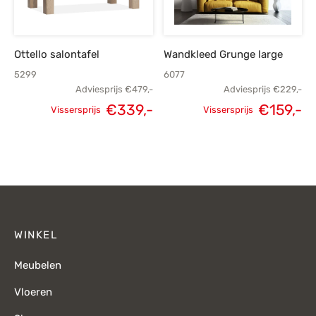
Ottello salontafel
Wandkleed Grunge large
5299
6077
Adviesprijs
€
479,-
Adviesprijs
€
229,-
€
339,-
€
159,-
Vissersprijs
Vissersprijs
Oorspronkelijke
Huidige
Oorspronkelijke
H
prijs was:
prijs is:
prijs was:
p
€479,-.
€339,-.
€229,-.
€
WINKEL
Meubelen
Vloeren