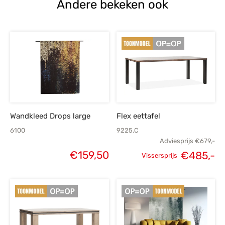
Andere bekeken ook
Wandkleed Drops large
Flex eettafel
6100
9225.C
Adviesprijs
€
679,-
€
159,50
€
485,-
Vissersprijs
Oorspronkelijke
H
prijs was:
p
€679,-.
€