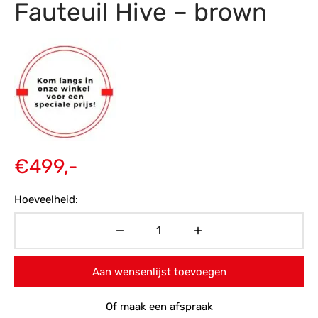
Fauteuil Hive – brown
s
amerbank
eubelen
table
planken
en Toonmodellen
bekleding
dex PVC
et- en montageservice
programma’s
nmeubelen
ichting toonmodel
ett PVC
chting
ratie
€
499,-
modellen
Hoeveelheid:
Aan wensenlijst toevoegen
Of maak een afspraak