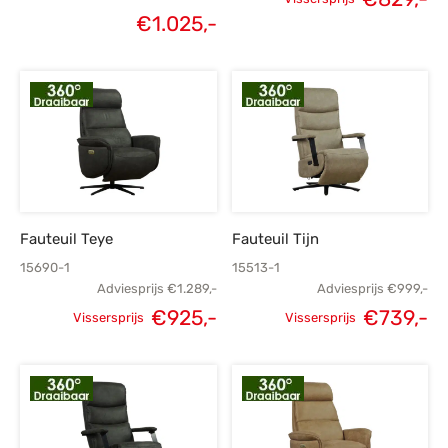
Oorspronkelijke
Oorspronkelijke
H
€
1.025,-
Huidige
prijs was:
prijs was:
p
prijs is:
€1.399,-.
€1.159,-.
€
€1.025,-.
Fauteuil Teye
Fauteuil Tijn
15690-1
15513-1
Adviesprijs
€
1.289,-
Adviesprijs
€
999,-
€
925,-
€
739,-
Vissersprijs
Vissersprijs
Oorspronkelijke
Huidige
Oorspronkelijke
H
prijs was:
prijs is:
prijs was:
p
€1.289,-.
€925,-.
€999,-.
€