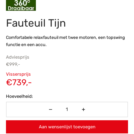
s
amerbank
eubelen
table
planken
en Toonmodellen
bekleding
dex PVC
et- en montageservice
Fauteuil Tijn
programma’s
nmeubelen
ichting toonmodel
ett PVC
Comfortabele relaxfauteuil met twee motoren, een topswing
chting
functie en een accu.
ratie
Adviesprijs
€
999,-
modellen
Oorspronkelijke
Vissersprijs
prijs was:
Huidige
€
739,-
€999,-.
prijs is:
Hoeveelheid:
€739,-.
Aan wensenlijst toevoegen