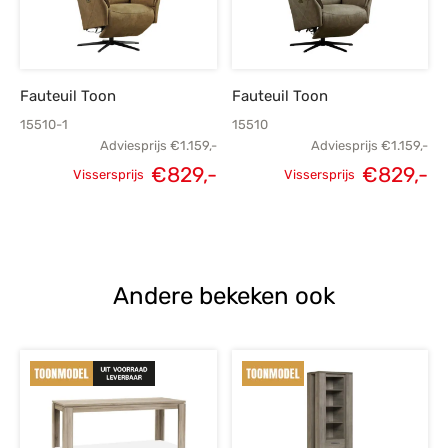
Fauteuil Toon
Fauteuil Toon
15510-1
15510
Adviesprijs
€
1.159,-
Adviesprijs
€
1.159,-
€
829,-
€
829,-
Vissersprijs
Vissersprijs
Oorspronkelijke
Huidige
Oorspronkelijke
H
prijs was:
prijs is:
prijs was:
p
€1.159,-.
€829,-.
€1.159,-.
€
Andere bekeken ook