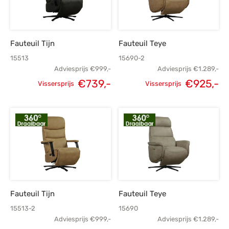
Fauteuil Tijn
Fauteuil Teye
15513
15690-2
Adviesprijs
€
999,-
Adviesprijs
€
1.289,-
€
739,-
€
925,-
Vissersprijs
Vissersprijs
Oorspronkelijke
Huidige
Oorspronkelijke
H
prijs was:
prijs is:
prijs was:
p
€999,-.
€739,-.
€1.289,-.
€
Fauteuil Tijn
Fauteuil Teye
15513-2
15690
Adviesprijs
€
999,-
Adviesprijs
€
1.289,-