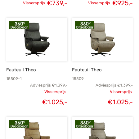
€
739,-
€
925,-
Vissersprijs
Vissersprijs
Oorspronkelijke
Huidige
Oorspronkelijke
H
prijs was:
prijs is:
prijs was:
p
€999,-.
€739,-.
€1.289,-.
€
Fauteuil Theo
Fauteuil Theo
15509-1
15509
Adviesprijs
€
1.399,-
Adviesprijs
€
1.399,-
Vissersprijs
Vissersprijs
Oorspronkelijke
Oorspronk
€
1.025,-
€
1.025,-
Huidige
H
prijs was:
prij
prijs is:
€1.399,-.
€1.
€1.025,-.
€1