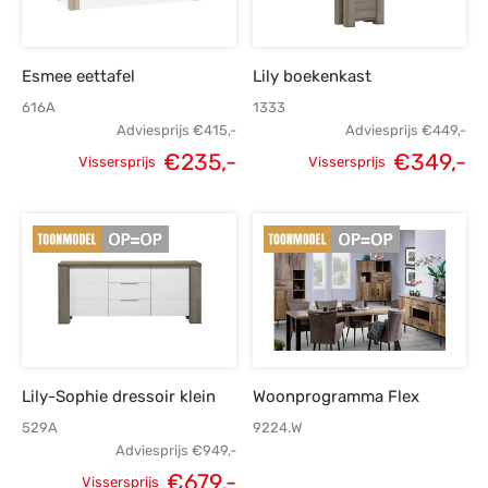
Esmee eettafel
Lily boekenkast
616A
1333
Adviesprijs
€
415,-
Adviesprijs
€
449,-
€
235,-
€
349,-
Vissersprijs
Vissersprijs
Oorspronkelijke
Huidige
Oorspronkelijke
H
prijs was:
prijs is:
prijs was:
p
€415,-.
€235,-.
€449,-.
€
Lily-Sophie dressoir klein
Woonprogramma Flex
529A
9224.W
Adviesprijs
€
949,-
€
679,-
Vissersprijs