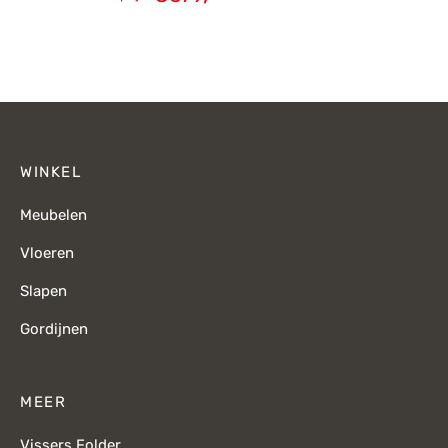
Oorspronkelijke
Huidige
prijs was:
prijs is:
€949,-.
€679,-.
WINKEL
Meubelen
Vloeren
Slapen
Gordijnen
MEER
Vissers Folder