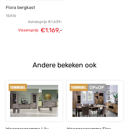
Flora bergkast
15416
Adviesprijs
€
1.639,-
€
1.169,-
Vissersprijs
Oorspronkelijke
Huidige
prijs was:
prijs is:
€1.639,-.
€1.169,-.
Andere bekeken ook