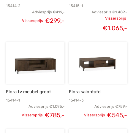
15414-2
15415-1
Adviesprijs
€
419,-
Adviesprijs
€
1.489,-
Vissersprijs
€
299,-
Vissersprijs
Oorspronkelijke
Huidige
Oorspronk
€
1.065,-
prijs was:
prijs is:
prij
€419,-.
€299,-.
€1.
€1
Flora tv meubel groot
Flora salontafel
15414-1
15414-3
Adviesprijs
€
1.095,-
Adviesprijs
€
759,-
€
785,-
€
545,-
Vissersprijs
Vissersprijs
Oorspronkelijke
Huidige
Oorspronkelijke
H
prijs was:
prijs is:
prijs was:
p