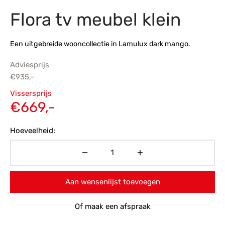
Flora tv meubel klein
s
amerbank
eubelen
table
planken
en Toonmodellen
bekleding
dex PVC
et- en montageservice
Een uitgebreide wooncollectie in Lamulux dark mango.
programma’s
nmeubelen
ichting toonmodel
ett PVC
Adviesprijs
chting
€
935,-
Oorspronkelijke
ratie
Vissersprijs
prijs was:
Huidige
€
669,-
modellen
€935,-.
prijs is:
Hoeveelheid:
€669,-.
Aan wensenlijst toevoegen
Of maak een afspraak