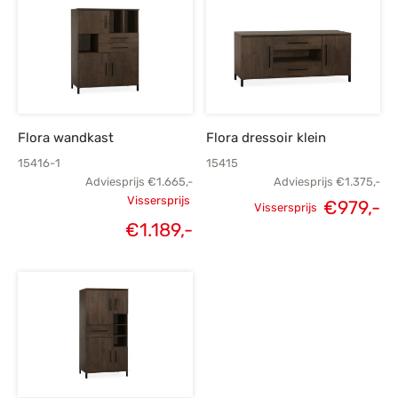
€1.095,-.
€785,-.
€759,-.
€
Flora wandkast
Flora dressoir klein
15416-1
15415
Adviesprijs
€
1.665,-
Adviesprijs
€
1.375,-
Vissersprijs
€
979,-
Vissersprijs
Oorspronkelijke
Oorspronkelijke
H
€
1.189,-
Huidige
prijs was:
prijs was:
p
prijs is:
€1.665,-.
€1.375,-.
€
€1.189,-.