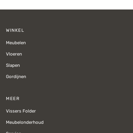
€119,-.
€80,-.
€679,-.
€
WINKEL
Meubelen
Vloeren
Slapen
Gordijnen
MEER
Vissers Folder
Meubelonderhoud