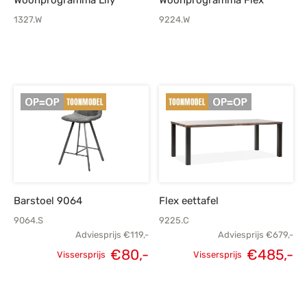
Woonprogramma Lily
Woonprogramma Flex
1327.W
9224.W
Barstoel 9064
Flex eettafel
9064.S
9225.C
Adviesprijs
€
119,-
Adviesprijs
€
679,-
€
80,-
€
485,-
Vissersprijs
Vissersprijs
Oorspronkelijke
Huidige
Oorspronkelijke
H
prijs was:
prijs is:
prijs was:
p