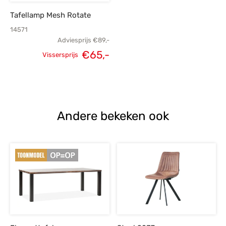
Tafellamp Mesh Rotate
14571
Adviesprijs
€
89,-
€
65,-
Vissersprijs
Oorspronkelijke
Huidige
prijs was:
prijs is:
€89,-.
€65,-.
Andere bekeken ook