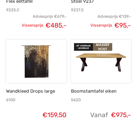
Flex eettafel
Stoel 9237
9225.C
9237.S
Adviesprijs
€
679,-
Adviesprijs
€
139,-
Oorspronkelijke
H
€
485,-
€
95,-
Vissersprijs
Vissersprijs
Oorspronkelijke
Huidige
prijs was:
p
prijs was:
prijs is:
€139,-.
€679,-.
€485,-.
Wandkleed Drops large
Boomstamtafel eiken
6100
5620
€
159,50
Vanaf
€
975,-