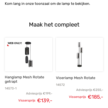
Kom lang in onze toonzaal om de lamp te bekijken.
Maak het compleet
Hanglamp Mesh Rotate
Vloerlamp Mesh Rotate
getrapt
14572
14573-1
Adviesprijs
€
255,-
Adviesprijs
€
199,-
€
185,-
Vissersprijs
€
139,-
Vissersprijs
Oorspronkelijke
H
Oorspronkelijke
Huidige