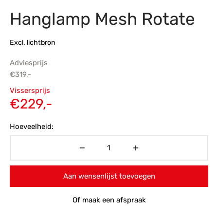
Hanglamp Mesh Rotate
s
amerbank
eubelen
table
planken
en Toonmodellen
bekleding
dex PVC
et- en montageservice
Excl. lichtbron
programma’s
nmeubelen
ichting toonmodel
ett PVC
Adviesprijs
chting
€
319,-
Oorspronkelijke
ratie
Vissersprijs
prijs was:
Huidige
€
229,-
modellen
€319,-.
prijs is:
Hoeveelheid:
€229,-.
Aan wensenlijst toevoegen
Of maak een afspraak