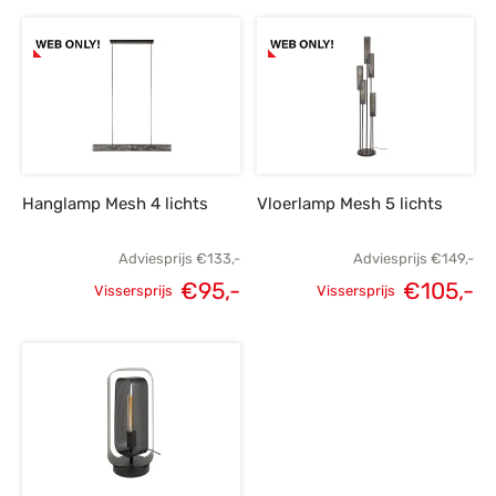
prijs was:
p
prijs was:
prijs is:
€255,-.
€
€199,-.
€139,-.
Hanglamp Mesh 4 lichts
Vloerlamp Mesh 5 lichts
Adviesprijs
€
133,-
Adviesprijs
€
149,-
€
95,-
€
105,-
Vissersprijs
Vissersprijs
Oorspronkelijke
Huidige
Oorspronkelijke
H
prijs was:
prijs is:
prijs was:
p
€133,-.
€95,-.
€149,-.
€