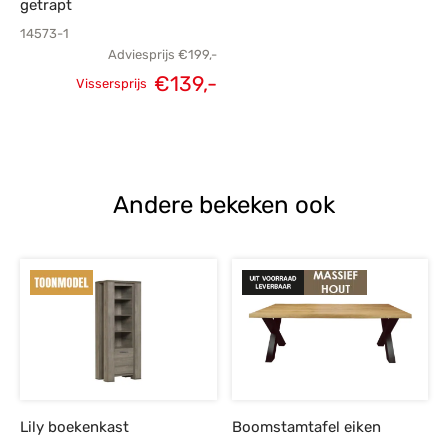
getrapt
14573-1
Adviesprijs
€
199,-
€
139,-
Vissersprijs
Oorspronkelijke
Huidige
prijs was:
prijs is:
€199,-.
€139,-.
Andere bekeken ook
Lily boekenkast
Boomstamtafel eiken