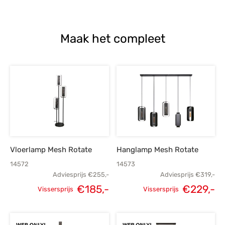
Maak het compleet
Vloerlamp Mesh Rotate
Hanglamp Mesh Rotate
14572
14573
Adviesprijs
€
255,-
Adviesprijs
€
319,-
€
185,-
€
229,-
Vissersprijs
Vissersprijs
Oorspronkelijke
Huidige
Oorspronkelijke
H
prijs was:
prijs is:
prijs was:
p