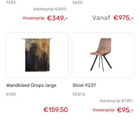
1333
5620
Adviesprijs
€
449,-
Vanaf
€
975,-
€
349,-
Vissersprijs
Oorspronkelijke
Huidige
prijs was:
prijs is:
€449,-.
€349,-.
Wandkleed Drops large
Stoel 9237
6100
9237.S
Adviesprijs
€
139,-
€
159,50
Oorspronkelijke
H
€
95,-
Vissersprijs
prijs was:
p
€139,-.