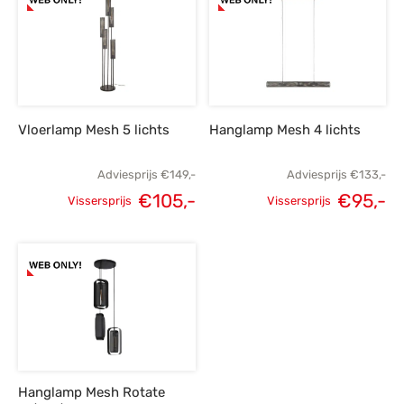
€255,-.
€185,-.
€319,-.
€
Vloerlamp Mesh 5 lichts
Hanglamp Mesh 4 lichts
Adviesprijs
€
149,-
Adviesprijs
€
133,-
€
105,-
€
95,-
Vissersprijs
Vissersprijs
Oorspronkelijke
Huidige
Oorspronkelijke
H
prijs was:
prijs is:
prijs was:
p
€149,-.
€105,-.
€133,-.
Hanglamp Mesh Rotate