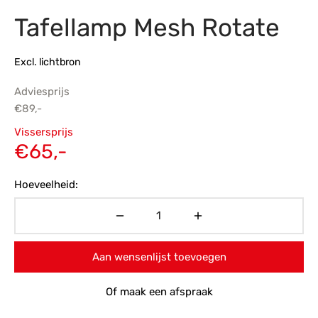
Tafellamp Mesh Rotate
s
amerbank
eubelen
table
planken
en Toonmodellen
bekleding
dex PVC
et- en montageservice
Excl. lichtbron
programma’s
nmeubelen
ichting toonmodel
ett PVC
Adviesprijs
chting
€
89,-
Oorspronkelijke
ratie
Vissersprijs
prijs was:
Huidige
€
65,-
modellen
€89,-.
prijs is:
Hoeveelheid:
€65,-.
Aan wensenlijst toevoegen
Of maak een afspraak